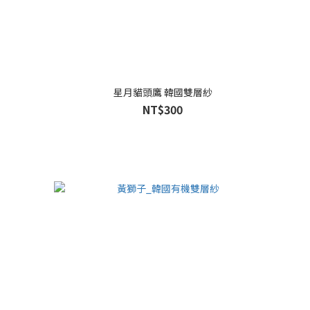
星月貓頭鷹 韓國雙層紗
NT$300