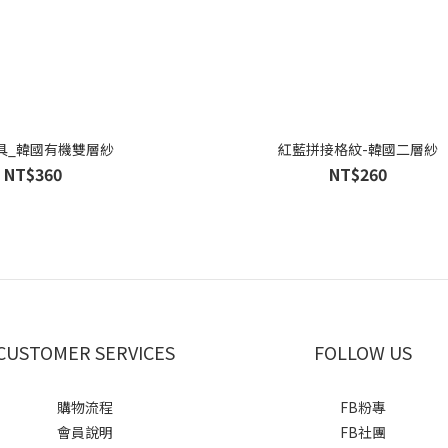
具_韓國有機雙層紗
紅藍拼接格紋-韓國二層紗
NT$360
NT$260
CUSTOMER SERVICES
FOLLOW US
購物流程
FB粉專
會員說明
FB社團