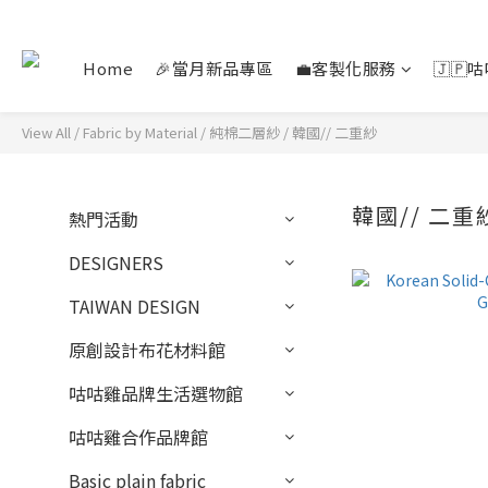
Home
🎉當月新品專區
💼客製化服務
🇯🇵
View All
/
Fabric by Material
/
純棉二層紗
/
韓國// 二重紗
韓國// 二重
熱門活動
DESIGNERS
TAIWAN DESIGN
原創設計布花材料館
咕咕雞品牌生活選物館
咕咕雞合作品牌館
Basic plain fabric