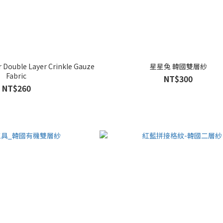
r Double Layer Crinkle Gauze
星星兔 韓國雙層紗
Fabric
NT$300
NT$260