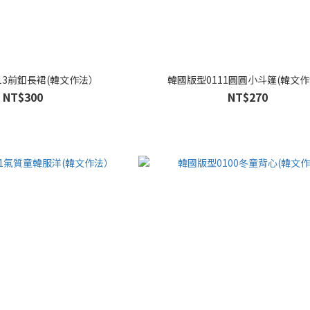
13前釦長裙(韓文作法）
韓國版型0111圓圓小斗篷(韓文
NT$300
NT$270