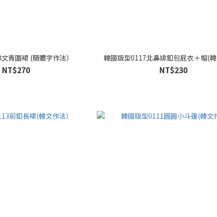
8文青圍裙 (簡體字作法）
韓國版型0117北鼻排釦包屁衣＋帽(
NT$270
NT$230