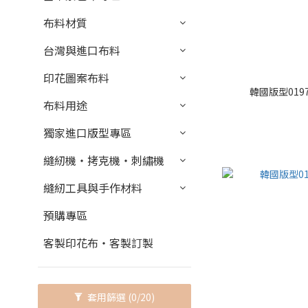
布料材質
台灣與進口布料
印花圖案布料
韓國版型019
布料用途
獨家進口版型專區
縫紉機・拷克機・刺繡機
縫紉工具與手作材料
預購專區
客製印花布・客製訂製
套用篩選
(0/20)