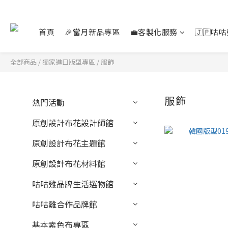
首頁
🎉當月新品專區
💼客製化服務
🇯🇵咕
全部商品
/
獨家進口版型專區
/
服飾
服飾
熱門活動
原創設計布花設計師館
原創設計布花主題館
原創設計布花材料館
咕咕雞品牌生活選物館
咕咕雞合作品牌館
基本素色布專區