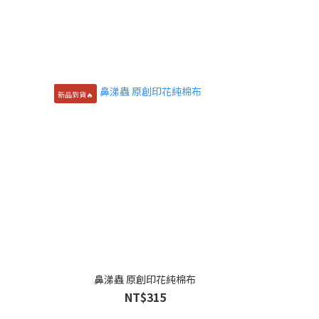
新品到貨🔥
鼻涕蟲 原創印花純棉布
NT$315