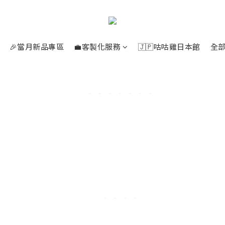
🎉當月新品專區
💼客製化服務
🇯🇵咕咕雞日本館
全