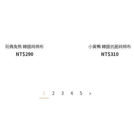
玩偶兔熊 韓國純棉布
小黃鴨 韓國抗菌純棉布
NT$290
NT$310
1
2
3
4
5
»