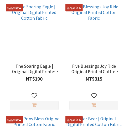
新品到貨🔥
新品到貨🔥
The Soaring Eagle |
Five Blessings Joy Ride
Original Digital Printed
Original Printed Cotton
Cotton Fabric
Fabric
NT$190
NT$315
新品到貨🔥
新品到貨🔥