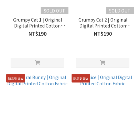
SOLD OUT
SOLD OUT
Grumpy Cat 1 | Original
Grumpy Cat 2 | Original
Digital Printed Cotton
Digital Printed Cotton
Fabric
Fabric
NT$190
NT$190
新品到貨🔥
新品到貨🔥