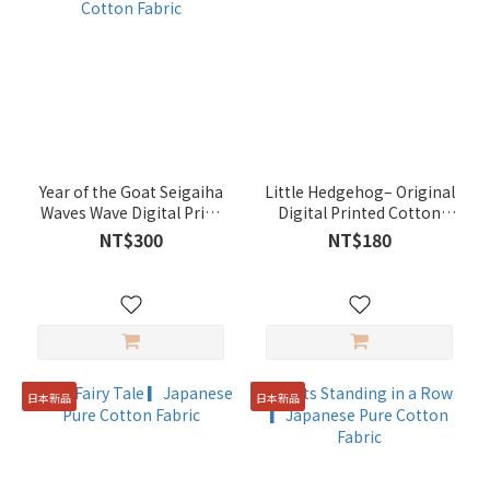
韓國
進口
布料
(146)
日
本
進
口
Year of the Goat Seigaiha
Little Hedgehog– Original
Waves Wave Digital Print
Digital Printed Cotton
布
Cotton Fabric
Fabric
料
NT$300
NT$180
(24)
Enya-
Lin
(22)
ZhenGou
日本新品
日本新品
榛果 (21)
咕
咕