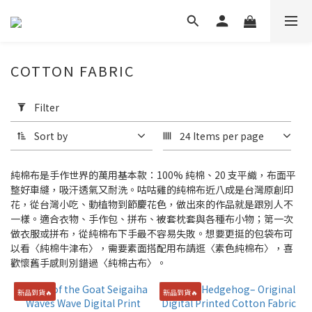
COTTON FABRIC
Apply
Filter
Filter
(0/20)
Sort by
24 Items per page
Price
Range
純棉布是手作世界的萬用基本款：100% 純棉、20 支平織，布面平
(NT$)
整好車縫，吸汗透氣又耐洗。咕咕雞的純棉布近八成是台灣原創印
花，從台灣小吃、動植物到節慶花色，做出來的作品就是跟別人不
一樣。適合衣物、手作包、拼布、被套枕套與各種布小物；第一次
做衣服或拼布，從純棉布下手最不容易失敗。想要更挺的包袋布可
~
以看〈純棉牛津布〉，需要素面搭配用布請逛〈素色純棉布〉，喜
歡懷舊手感則別錯過〈純棉古布〉。
Brand
新品到貨🔥
新品到貨🔥