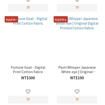
新品到貨⭐️
新品到貨🔥
Fortune Goat - Digital
Plum Whisper Japanese
Print Cotton Fabric
White-eye | Original
Digital Printed Cotton
NT$300
NT$190
Fabric