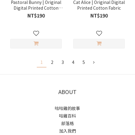
Pastoral Bunny | Original
Cat Alice | Original Digital
Digital Printed Cotton
Printed Cotton Fabric
Fabric
NT$190
NT$190
1
2
3
4
5
ABOUT
咕咕雞的故事
咕雞百科
部落格
加入我們