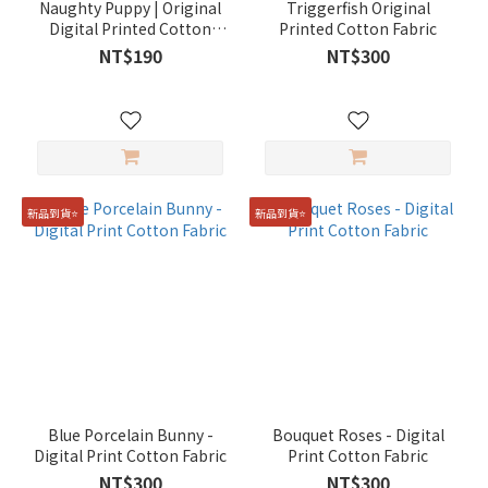
Naughty Puppy | Original
Triggerfish Original
Digital Printed Cotton
Printed Cotton Fabric
Fabric
NT$190
NT$300
新品到貨⭐️
新品到貨⭐️
Blue Porcelain Bunny -
Bouquet Roses - Digital
Digital Print Cotton Fabric
Print Cotton Fabric
NT$300
NT$300