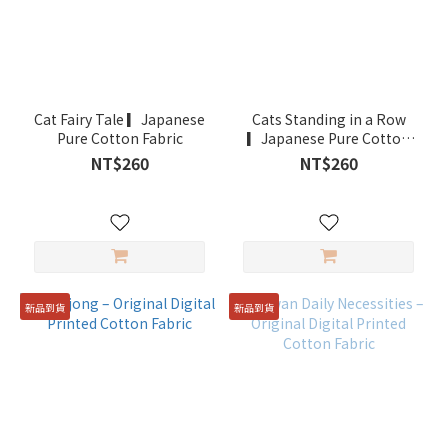
雞
的
活
力
布
坊
Cat Fairy Tale ▎Japanese
Cats Standing in a Row
(20)
Pure Cotton Fabric
▎Japanese Pure Cotton
Fabric
NT$260
NT$260
RACCOON
(15)
ZN-
STUDIO
(11)
Lumiere
新品到貨
新品到貨
(10)
RabbitDesignLife
(9)
Show
more