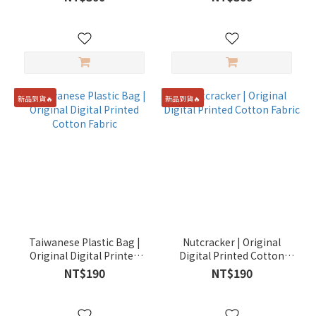
新品到貨🔥
新品到貨🔥
Taiwanese Plastic Bag |
Nutcracker | Original
Original Digital Printed
Digital Printed Cotton
Cotton Fabric
Fabric
NT$190
NT$190