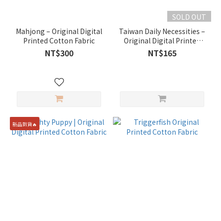
SOLD OUT
Mahjong – Original Digital
Taiwan Daily Necessities –
Printed Cotton Fabric
Original Digital Printed
Cotton Fabric
NT$300
NT$165
新品到貨🔥