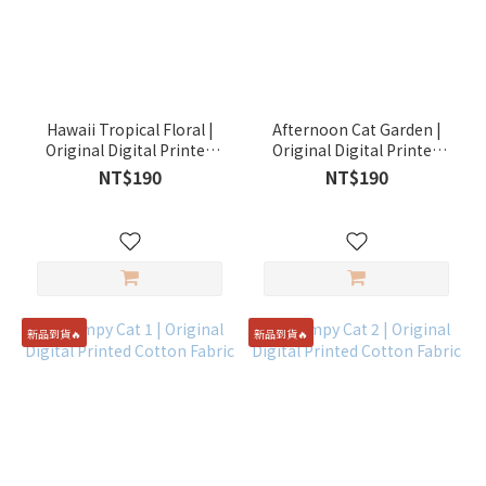
Hawaii Tropical Floral |
Afternoon Cat Garden |
Original Digital Printed
Original Digital Printed
Cotton Fabric
Cotton Fabric
NT$190
NT$190
新品到貨🔥
新品到貨🔥