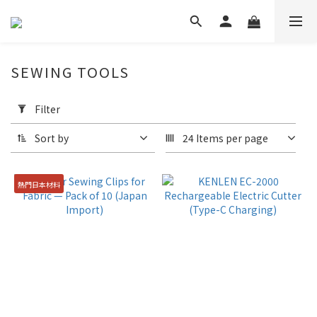
SEWING TOOLS
Apply
Filter
Filter
(0/20)
Sort by
24 Items per page
Price
Range
熱門日本材料
(NT$)
~
Brand