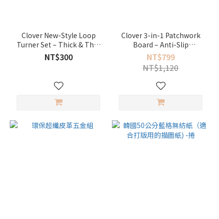
Clover New-Style Loop
Clover 3-in-1 Patchwork
Turner Set – Thick & Thin
Board – Anti-Slip
2-Piece (Blue)
Sandboard / Sewing Mat /
NT$300
NT$799
Ironing Board
NT$1,120