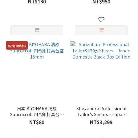
NT$130
NT$950
Embroidery)
熱門日本材料
日本 KIYOHARA 清原
Shozaburo Professional
Suncoccoh 四合釦打具台座
Tailor's Shears – Japan
15mm
Domestic Black-Box
NT$80
NT$3,299
Edition