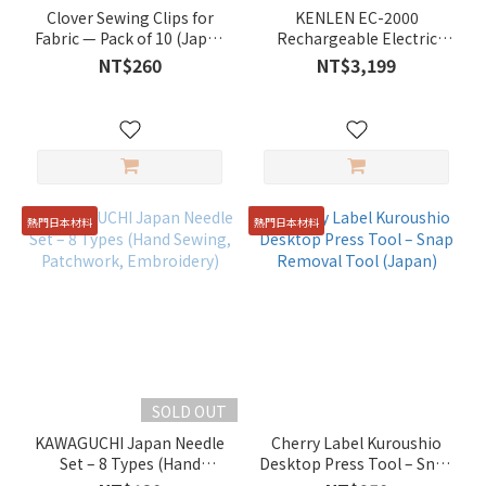
咕
Clover Sewing Clips for
KENLEN EC-2000
咕
Fabric — Pack of 10 (Japan
Rechargeable Electric
雞
Import)
Cutter (Type-C Charging)
NT$260
NT$3,199
的
活
力
布
坊
(4)
熱門日本材料
熱門日本材料
Clover
(1)
工
具
材
料
(1)
SOLD OUT
KAWAGUCHI Japan Needle
Cherry Label Kuroushio
Set – 8 Types (Hand
Desktop Press Tool – Snap
Sewing, Patchwork,
Removal Tool (Japan)