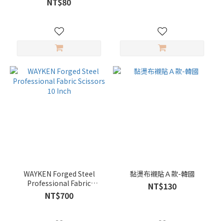
NT$80
WAYKEN Forged Steel
黏燙布襯貼Ａ款-韓國
Professional Fabric
NT$130
Scissors 10 Inch
NT$700