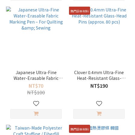
熱門日本材料
Japanese Ultra-Fine
Clover 0.4mm Ultra-Fine
Water-Erasable Fabric
Heat-Resistant Glass-
Marking Pen – For Quilting
Head Pins (approx. 80 pcs)
NT$70
NT$190
& Sewing
NT$100
熱門日本材料