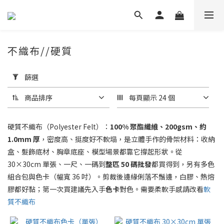
不織布//硬質
套
用
篩選
篩
選
商品排序
每頁顯示 24 個
(0/20)
硬質不織布（Polyester Felt）：
100% 聚酯纖維、200gsm、約
價格
1.0mm 厚
，密度高、挺度好不軟塌，是立體手作的骨架材料：收納
(NT$)
盒、髮飾底材、胸章底座、模型場景都靠它撐起形狀。從
30×30cm 單張、一尺、一碼到
整匹 50 碼批發
都買得到，另有多色
組合包與色卡（幅寬 36 吋）。剪裁後邊緣俐落不鬚邊，白膠、熱熔
~
膠都好黏；第一次買建議先入手
色卡
對色。需要柔軟手感請改看
軟
質不織布