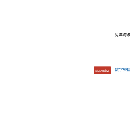
兔年海波
新品到貨🔥