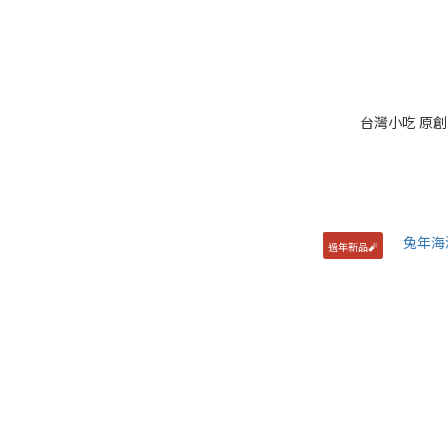
台灣小吃 原
過年新品🧨