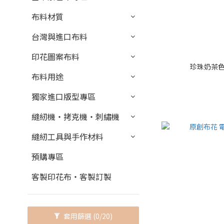
布料材質
台灣與進口布料
印花圖案布料
珍珠奶茶色
布料用途
獨家進口版型專區
縫紉機・拷克機・刺繡機
縫紉工具與手作材料
預購專區
客製印花布・客製訂製
套用篩選
(0/20)