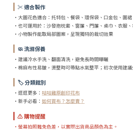
✂️ 適合製作
・大圖花色適合：托特包、餐袋、環保袋、口金包、圍裙
・也可運用於：沙發抱枕套、窗簾、門簾、桌巾、衣服、
・小物製作能取局部圖案，呈現獨特的裁切效果
🧼 洗滌保養
・建議冷水手洗、翻面清洗，避免長時間曝曬
・棉麻布性易皺，燙整時可帶點水氣整平；初次使用建議
🏷️ 分類館別
・逛逛更多：
咕咕雞原創印花布
・新手必看：
如何買布？怎麼賣？
⚠️ 購物提醒
・螢幕拍照難免色差，以實際出貨商品顏色為主。