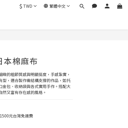
$
TWD
繁體中文
日本棉麻布
細緻的粗節質感與明顯挺度，手感紮實，
有型，適合製作需結構支撐的作品，如托
口金包、收納袋與各式實用手作。搭配大
自然又富有存在感的風格。
1500元台灣免運費