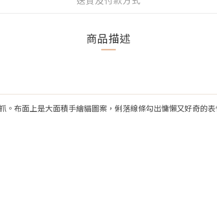
送貨及付款方式
商品描述
抓。布面上是大面積手繪貓圖案，俐落線條勾出慵懶又好奇的表