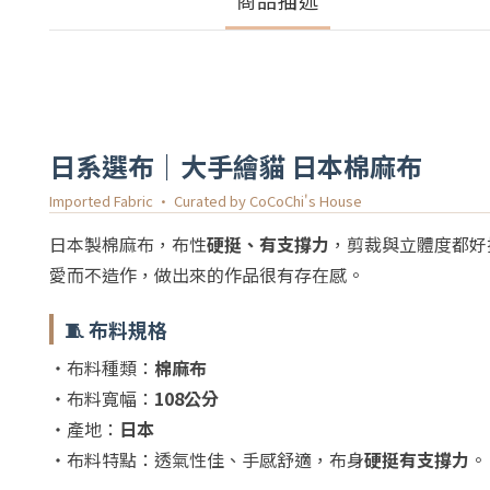
商品描述
日系選布｜大手繪貓 日本棉麻布
Imported Fabric · Curated by CoCoChi's House
日本製棉麻布，布性
硬挺、有支撐力
，剪裁與立體度都好
愛而不造作，做出來的作品很有存在感。
🧵 布料規格
・布料種類：
棉麻布
・布料寬幅：
108公分
・產地：
日本
・布料特點：透氣性佳、手感舒適，布身
硬挺有支撐力
。