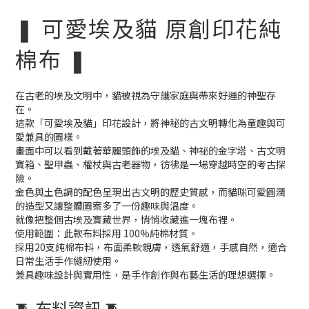
❚ 可愛埃及貓 原創印花純
棉布 ❚
在古老的埃及文明中，貓被視為守護家庭與帶來好運的神聖存
在。
這款「可愛埃及貓」印花設計，將神秘的古文明轉化為童趣與可
愛兼具的圖樣。
畫面中可以看到戴著華麗頭飾的埃及貓、神祕的金字塔、古文明
寶箱、聖甲蟲、權杖與古老器物，彷彿是一場穿越時空的考古探
險。
金色與土色調的配色呈現出古文明的歷史質感，而貓咪可愛圓潤
的造型又讓整體圖案多了一份趣味與溫度。
就像把整個古埃及寶藏世界，悄悄收藏進一塊布裡。
使用範圍：此款布料採用 100%純棉材質。
採用20支純棉布料，布面柔軟親膚，透氣舒適，手感自然，適合
日常生活手作縫紉使用。
兼具趣味設計與實用性，是手作創作與布藝生活的理想選擇。
🧵 布料資訊 🧵