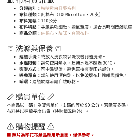
分類館別：
咕咕雞白日夢系列
布料種類：
純棉布（100% cotton，20支）
布料寬幅：
110公分
布料特點：
手感柔軟細緻、透氣親膚，適合長時間接觸肌膚
商品分類：
純棉布
、
貓咪
、
台灣布料
🧼 洗滌與保養 🧼
建議手洗：
或放入洗衣袋以洗衣機弱速洗滌。
水溫限制：
請勿使用熱水，建議水溫不超過 30°C。
熨燙方式：
可中溫熨燙，避免直接熨燙印花部分。
避免漂白：
請勿使用漂白劑，以免破壞布料纖維與顏色。
晾曬：
建議於陰涼處自然晾乾。
📏 購買單位 📏
本商品以「
碼
」為販售單位，1 碼約等於 90 公分。若購買多碼，
布料將以連續長度出貨（特殊情況除外）。
⚠️ 購物提醒 ⚠️
■ 照片為印花布產品應用示意圖，僅供參考。