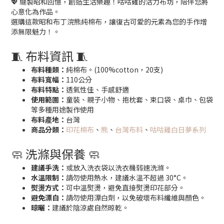
💖 縫製昭和回憶，創造生活樂趣！咕咕雞的活力布坊，陪伴您將
心意化為作品。
選購這款昭和布丁浣熊純棉布，讓復古可愛的元素為您的手作增
添無限魅力！。
🧵 布料資訊 🧵
布料種類：
純棉布。(100%cotton，20支)
布料寬幅：
110公分
布料特點：
透氣性佳、手感舒適
使用範圍：
童裝、親子小物、抱枕套、束口袋、桌巾、包袋
等多種用途製作使用
布料產地：
台灣
商品分類：
印花棉布
、
熊
、
台灣布料
、
咕咕雞白日夢系列
🧼 洗滌與保養 🧼
建議手洗：
或放入洗衣袋以洗衣機弱速洗滌。
水溫限制：
請勿使用熱水，建議水溫不超過 30°C。
熨燙方式：
可中溫熨燙，避免直接熨燙印花部分。
避免漂白：
請勿使用漂白劑，以免破壞布料纖維與顏色。
晾曬：
建議於陰涼處自然晾乾。