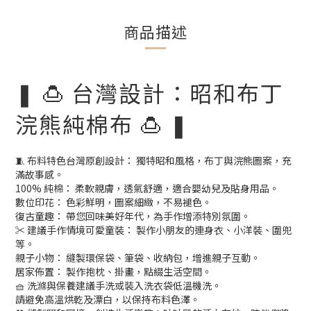
商品描述
❚ 🍮 台灣設計：昭和布丁
浣熊純棉布 🍮 ❚
🧵 布料特色台灣原創設計： 獨特昭和風格，布丁與浣熊圖案，充
滿故事感。
100% 純棉： 柔軟親膚，透氣舒適，適合嬰幼兒及貼身用品。
數位印花： 色彩鮮明，圖案細緻，不易褪色。
復古童趣： 帶您回味美好年代，為手作增添特別氛圍。
✂️ 建議手作情境可愛童裝： 製作小朋友的連身衣、小洋裝、圍兜
等。
親子小物： 縫製環保袋、筆袋、收納包，增進親子互動。
居家佈置： 製作抱枕、掛畫，點綴生活空間。
🧺 洗滌與保養建議手洗或裝入洗衣袋低溫機洗。
請避免高溫烘乾及漂白，以保持布料色澤。