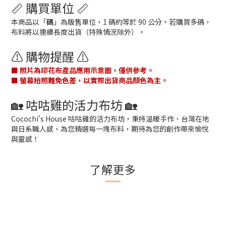
📏 購買單位 📏
本商品以「
碼
」為販售單位，1 碼約等於 90 公分。若購買多碼，
布料將以連續長度出貨（特殊情況除外）。
⚠️ 購物提醒 ⚠️
■ 照片為印花布產品應用示意圖，僅供參考。
■ 螢幕拍照難免色差，以實際出貨商品顏色為主。
🏡 咕咕雞的活力布坊 🏡
Cocochi's House 咕咕雞的活力布坊，秉持溫暖手作、台灣在地
與日系職人感，為您精選每一塊布料，期待為您的創作帶來愉悅
與靈感！
了解更多