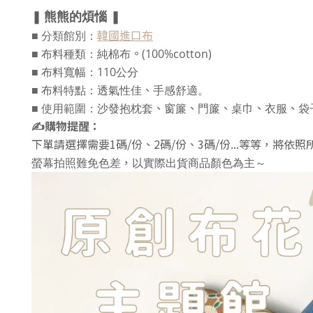
❚
熊熊的煩惱
❚
韓國進口布
■ 分類館別：
。
■
布料種類：純棉布
(100%cotton)
■
布料寬幅：110公分
、
■
布料特點：透氣性佳
手感舒適。
、
、
、
、
、
■
使用範圍：
沙發抱枕套
窗簾
門簾
桌巾
衣服
袋
✍️
購物提醒：
下單請選擇需要1碼/份、2碼/份、3碼/份...等等，將
，
螢幕拍照難免色差
以實際出貨商品顏色為主～