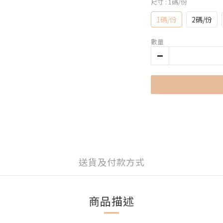
尺寸
: 1碼/份
1碼/份
2碼/份
數量
送貨及付款方式
商品描述