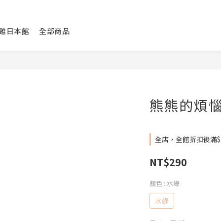
咕雞日本館
全部商品
熊熊的煩惱
全店，全館折扣後滿$
NT$290
顏色
: 水綠
水綠