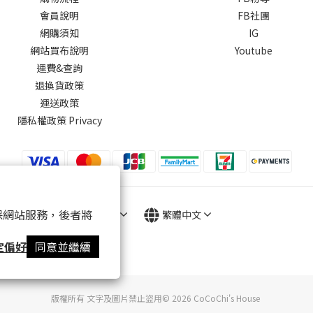
會員說明
FB社團
網購須知
IG
網站買布說明
Youtube
運費&查詢
退換貨政策
運送政策
隱私權政策 Privacy
 以確保網站服務，後者將
$
TWD
繁體中文
定偏好
同意並繼續
版權所有 文字及圖片禁止盜用© 2026 CoCoChi's House