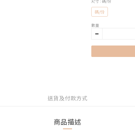
尺寸
: 碼/份
碼/份
數量
送貨及付款方式
商品描述