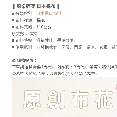
日本棉布 
❚
溫柔碎花
❚
日本進口布料
■ 分類館別：
■
布料種類：
棉布
。
■
布料寬幅：110公分
紗支數：20支
■
布料特點：透氣性佳、手感舒適。
■
使用範圍：
沙發抱枕套、窗簾、門簾、桌巾、衣服、袋
✍️
購物提醒：
下單請選擇需要1碼/份、2碼/份、3碼/份...等等，將
螢幕拍照難免色差，以實際出貨商品顏色為主。