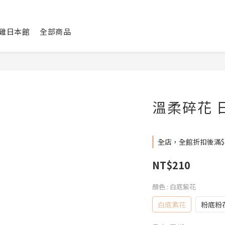
咕雞日本館
全部商品
溫柔碎花 
全店，全館折扣後滿$
NT$210
顏色
: 白底紫花
白底紫花
粉底粉