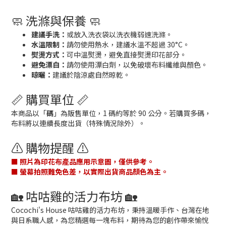
🧼 洗滌與保養 🧼
建議手洗：
或放入洗衣袋以洗衣機弱速洗滌。
水溫限制：
請勿使用熱水，建議水溫不超過 30°C。
熨燙方式：
可中溫熨燙，避免直接熨燙印花部分。
避免漂白：
請勿使用漂白劑，以免破壞布料纖維與顏色。
晾曬：
建議於陰涼處自然晾乾。
📏 購買單位 📏
本商品以「
碼
」為販售單位，1 碼約等於 90 公分。若購買多碼，
布料將以連續長度出貨（特殊情況除外）。
⚠️ 購物提醒 ⚠️
■ 照片為印花布產品應用示意圖，僅供參考。
■ 螢幕拍照難免色差，以實際出貨商品顏色為主。
🏡 咕咕雞的活力布坊 🏡
Cocochi's House 咕咕雞的活力布坊，秉持溫暖手作、台灣在地
與日系職人感，為您精選每一塊布料，期待為您的創作帶來愉悅