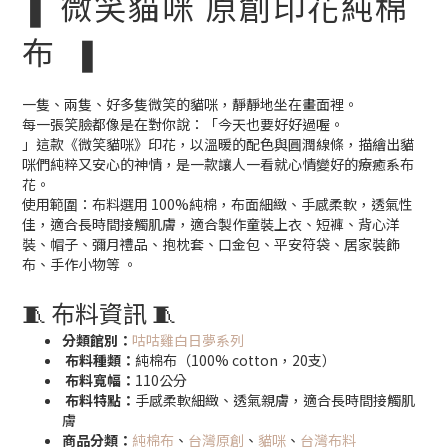
❚ 微笑貓咪 原創印花純棉
布 ❚
一隻、兩隻、好多隻微笑的貓咪，靜靜地坐在畫面裡。
每一張笑臉都像是在對你說：「今天也要好好過喔。
」這款《微笑貓咪》印花，以溫暖的配色與圓潤線條，描繪出貓
咪們純粹又安心的神情，是一款讓人一看就心情變好的療癒系布
花。
使用範圍：布料選用 100%純棉，布面細緻、手感柔軟，透氣性
佳，適合長時間接觸肌膚，適合製作童裝上衣、短褲、背心洋
裝、帽子、彌月禮品、抱枕套、口金包、平安符袋、居家裝飾
布、手作小物等 。
🧵 布料資訊 🧵
分類館別：
咕咕雞白日夢系列
布料種類：
純棉布（100% cotton，20支）
布料寬幅：
110公分
布料特點：
手感柔軟細緻、透氣親膚，適合長時間接觸肌
膚
商品分類：
純棉布
、
台灣原創
、
貓咪
、
台灣布料