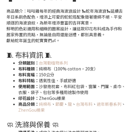
商品簡介：咕咕雞每年的經典海波浪設計 🐍蛇年海波浪🐍延續去
年日系跳色配色，增添上可愛的蛇蛇搭配象徵著連綿不絕、平安
順遂的海波浪紋，為新年增添豐富的吉祥寓意。
鮮明的色彩運用和細緻的圖案設計，讓這款印花布料成為手作和
居家佈置的亮點，無論是自用還是送禮，都別具意義。
獻給蛇年誕生的蛇寶寶們👶。
🧵 布料資訊 🧵
分類館別：
台灣動植物系列
布料種類：
純棉布（100% cotton，20支）
布料寬幅：
150公分
布料特點：
透氣性佳、手感舒適
使用範圍：
沙發抱枕套、布料紅包袋、窗簾、門簾、桌巾、
衣服、袋子、包包等多種用途製作使用
印花設計：
ZhenGou榛果
商品分類：
純棉布
、
節慶
、
龍
、
台灣布料
、
過年新春系列
、
ZhenGou榛果
🧼 洗滌與保養 🧼