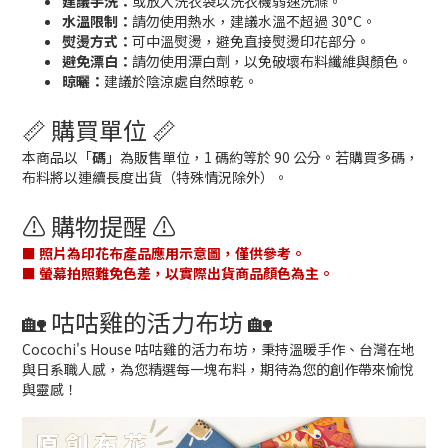
建議手洗：
或放入洗衣袋以洗衣機弱速洗滌。
水溫限制：
請勿使用熱水，建議水溫不超過 30°C。
熨燙方式：
可中溫熨燙，避免直接熨燙印花部分。
避免漂白：
請勿使用漂白劑，以免破壞布料纖維與顏色。
晾曬：
建議於陰涼處自然晾乾。
📏 購買單位 📏
本商品以「
碼
」為販售單位，1 碼約等於 90 公分。若購買多碼，
布料將以連續長度出貨（特殊情況除外）。
⚠️ 購物提醒 ⚠️
■ 照片為印花布產品應用示意圖，僅供參考。
■ 螢幕拍照難免色差，以實際出貨商品顏色為主。
🏡 咕咕雞的活力布坊 🏡
Cocochi's House 咕咕雞的活力布坊，秉持溫暖手作、台灣在地
與日系職人感，為您精選每一塊布料，期待為您的創作帶來愉悅
與靈感！