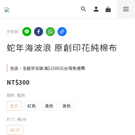
分享到
蛇年海波浪 原創印花純棉布
全店，全館折扣後滿$1500元台灣免運費
NT$300
顏色
: 藍色
藍色
紅色
黃色
黑色
尺寸
: 碼/份
碼/份