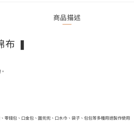
商品描述
棉布 ❚
吧。
袋、零錢包、口金包、圍兜兜、口水巾、袋子、包包等多種用途製作使用