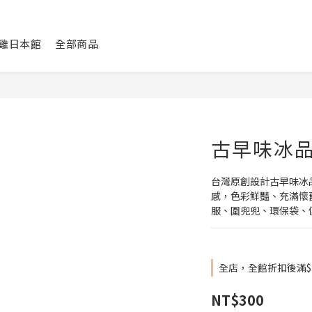
咕雞日本館
全部商品
古早味冰品
台灣原創設計古早味冰
感，色彩鮮豔、充滿懷
服、圍兜兜、環保袋、
全店，全館折扣後滿$
NT$300