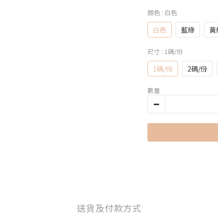
顏色
: 白色
白色
藍綠
黃
尺寸
: 1碼/份
1碼/份
2碼/份
數量
送貨及付款方式