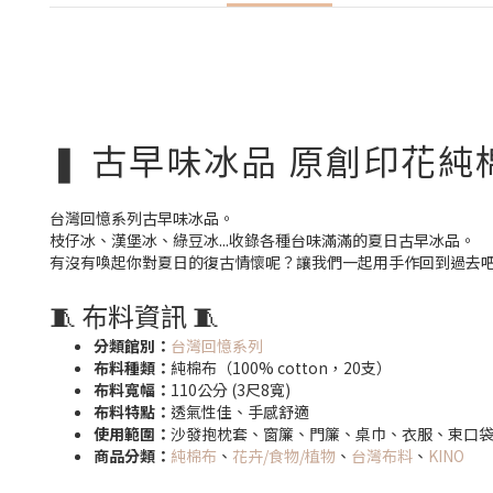
❚ 古早味冰品 原創印花純
台灣回憶系列古早味冰品。
枝仔冰、漢堡冰、綠豆冰...收錄各種台味滿滿的夏日古早冰品。
有沒有喚起你對夏日的復古情懷呢？讓我們一起用手作回到過去
🧵 布料資訊 🧵
分類館別：
台灣回憶系列
布料種類：
純棉布（100% cotton，20支）
布料寬幅：
110公分 (3尺8寬)
布料特點：
透氣性佳、手感舒適
使用範圍：
沙發抱枕套、窗簾、門簾、桌巾、衣服、束口
商品分類：
純棉布
、
花卉/食物/植物
、
台灣布料
、
KINO