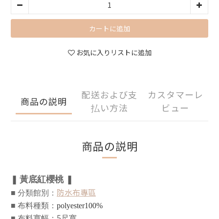
カートに追加
お気に入りリストに追加
配送および支
カスタマーレ
商品の説明
払い方法
ビュー
商品の説明
❚
黃底紅櫻桃
❚
防水布專區
■ 分類館別：
■
布料種類：
polyester100%
■
布料寬幅：
5
尺寬