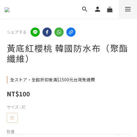
シェアする
黃底紅櫻桃 韓國防水布（聚酯
纖維）
全ストア，全館折扣後滿$1500元台灣免運費
NT$100
サイズ
: 尺
尺
数量