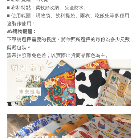
■
布料特點：
、
。
柔軟好收納
完全防水
■
使用範圍：
購物袋、飲料提袋、雨衣、吃飯兜等多種用
途製作使用！
✍️
購物提醒：
下單請選擇需要的長度，將依照所選擇的每份為多少尺數
剪裁包裝。
螢幕拍照難免色差，以實際出貨商品顏色為主。