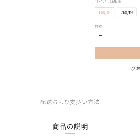
サイズ
: 1碼/份
1碼/份
2碼/份
数量
配送および支払い方法
商品の説明