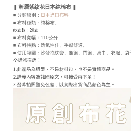
漸層紫紋花日本純棉布 
❚
❚
日本進口布料
■ 分類館別：
■
布料種類：純棉布。
紗支數：20支
■
布料寬幅：110公分
■
布料特點：透氣性佳、手感舒適。
■
使用範圍：
沙發抱枕套、窗簾、門簾、桌巾、衣服、袋
💡購物提醒：
1.此產品為版型，不是材料包，也不是實體商品。
2.講義內容為韓國原文，可接受再下單！
3.
。
螢幕拍照難免色差，以實際出貨商品顏色為主