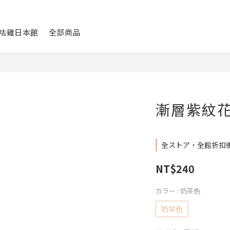
咕咕雞日本館
全部商品
漸層紫紋花
全ストア，全館折扣後
NT$240
カラー
: 奶茶色
奶茶色