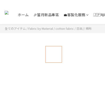
ホーム
🎉當月新品專區
💼客製化服務
🇯
全てのアイテム
/
Fabric by Material
/
cotton fabric
/
日本// 棉布