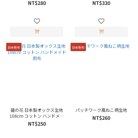
NT$280
NT$330
日本新布
日本新布
蓮の花 日本製オックス生地
パッチワーク風ねこ柄生地
108cm コットン ハンドメイ
NT$260
ド用布
NT$250