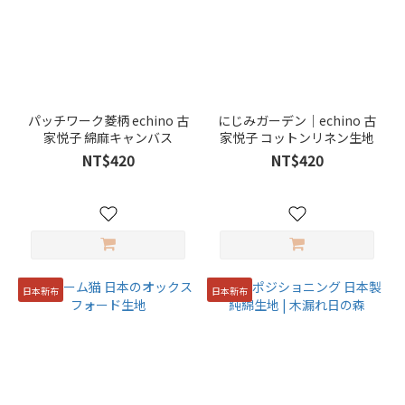
ブ
ラ
ン
ド
パッチワーク菱柄 echino 古
にじみガーデン｜echino 古
家悦子 綿麻キャンバス
家悦子 コットンリネン生地
日
NT$420
NT$420
本
進
口
布
料
(33)
日本新布
日本新布
小
林
(2)
韓
國