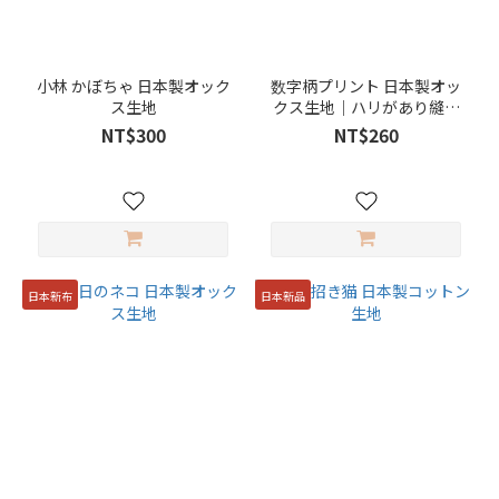
小林 かぼちゃ 日本製オック
数字柄プリント 日本製オッ
ス生地
クス生地｜ハリがあり縫い
やすい輸入布
NT$300
NT$260
日本新布
日本新品