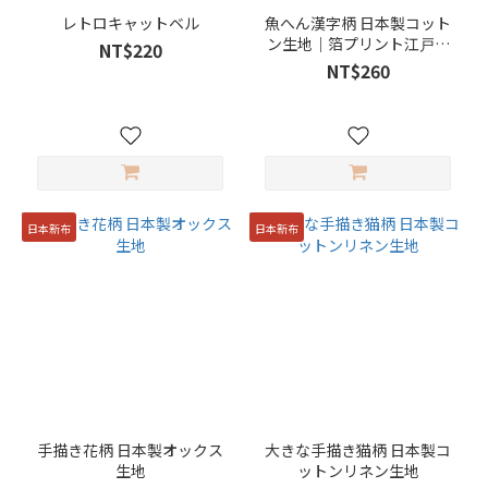
レトロキャットベル
魚へん漢字柄 日本製コット
ン生地｜箔プリント江戸ス
NT$220
タイル
NT$260
日本新布
日本新布
手描き花柄 日本製オックス
大きな手描き猫柄 日本製コ
生地
ットンリネン生地