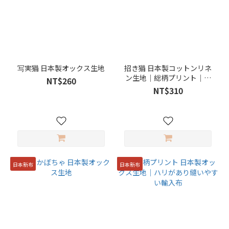
写実猫 日本製オックス生地
招き猫 日本製コットンリネ
ン生地｜総柄プリント｜バ
NT$260
ッグ・インテリア向け
NT$310
日本新布
日本新布