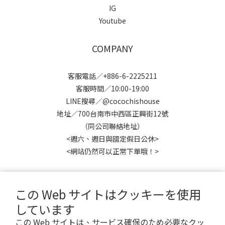
IG
Youtube
COMPANY
客服電話／+886-6-2225211
客服時間／10:00-19:00
LINE搜尋／@cocochishouse
地址／700台南市中西區正興街12號
（同公司聯絡地址）
<週六、週日與國定假日公休>
<網站仍然可以正常下單哦！>
この Web サイトはクッキーを使用
しています
$
TWD
日本語
この Web サイトは、サービス確保のため必要なクッ