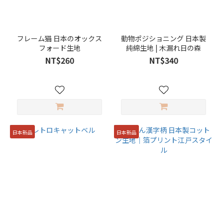
進
口
布
フレーム猫 日本のオックス
動物ポジショニング 日本製
料
フォード生地
純綿生地 | 木漏れ日の森
(2)
NT$260
NT$340
日本新品
日本新品