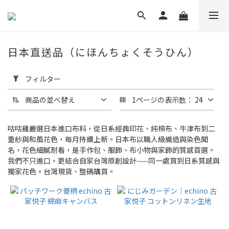
日本直送品（にほんちょくそうひん）
フ
ィ
フィルター
ル
タ
商品の並べ替え
1ページの表示数： 24
ー
を
咕咕雞嚴選日本進口布料，從日系經典印花、純棉布、牛津布到二
適
重紗與和風花色，每月持續上新。日本布以職人級織造與染色聞
用
名，花色細膩耐看，是手作包、服飾、布小物與家飾的質感首選。
(0/20)
我們不只進口，更結合自家台灣原創設計——同一處買到日系質感與
獨家花色。台灣現貨、整碼購買。
価格
(NT$)
~