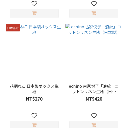
日本新布
花柄ねこ 日本製オックス生
echino 古家悦子「浪紋」コ
地
ットンリネン生地（日本
製）
NT$270
NT$420