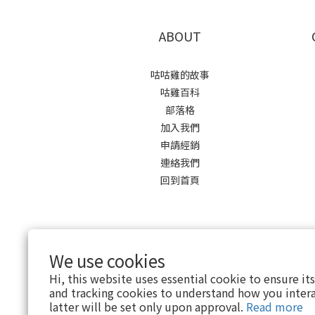
ABOUT
咕咕雞的故事
咕雞百科
部落格
加入我們
申請經銷
連絡我們
回到首頁
We use cookies
Hi, this website uses essential cookie to ensure it
and tracking cookies to understand how you intera
latter will be set only upon approval.
Read more