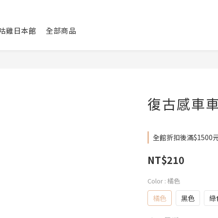
咕咕雞日本館
全部商品
復古感車車
全館折扣後滿$1500元台
NT$210
Color
: 橘色
橘色
黑色
綠