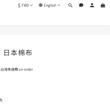
$
TWD
English
 日本棉布
灣免運費 on order
色