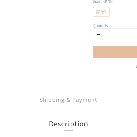
Size
: 碼/份
碼/份
Quantity
Shipping & Payment
Description