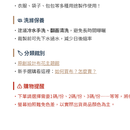
・衣服、袋子、包包等多種用途製作使用！
🧼 洗滌保養
・建議
冷水手洗、翻面清洗
，避免長時間曝曬
・裁製前可先下水過水，減少日後縮率
🏷️ 分類館別
・
原創設計布花主題館
・新手選購看這裡：
如何買布？怎麼賣？
⚠️ 購物提醒
・下單請選擇需要1碼/份、2碼/份、3碼/份⋯⋯等等，
・螢幕拍照難免色差，以實際出貨商品顏色為主。