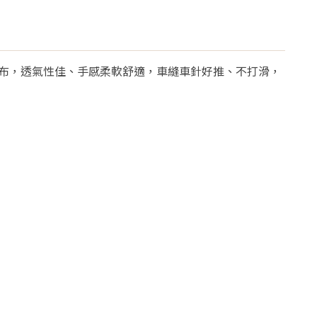
布，透氣性佳、手感柔軟舒適，車縫車針好推、不打滑，