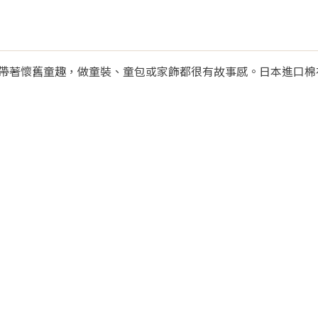
帶著懷舊童趣，做童裝、童包或家飾都很有故事感。日本進口棉