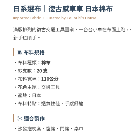
日系選布｜復古感車車 日本棉布
Imported Fabric · Curated by CoCoChi's House
滿版排列的復古交通工具圖案，一台台小車在布面上跑，
新手也順手。
🧵 布料規格
・布料種類：
棉布
・紗支數：
20 支
・布料寬幅：
110公分
・花色主題：交通工具
・產地：日本
・布料特點：透氣性佳、手感舒適
✂️ 適合製作
・沙發抱枕套、窗簾、門簾、桌巾