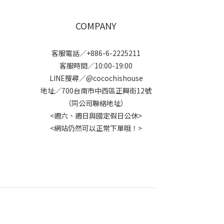
COMPANY
客服電話／+886-6-2225211
客服時間／10:00-19:00
LINE搜尋／@cocochishouse
地址／700台南市中西區正興街12號
（同公司聯絡地址）
<週六、週日與國定假日公休>
<網站仍然可以正常下單哦！>