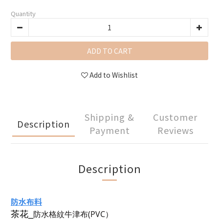
Quantity
ADD TO CART
Add to Wishlist
Shipping &
Customer
Description
Payment
Reviews
Description
防水布料
防水格紋
牛津
布(
PVC）
茶花_