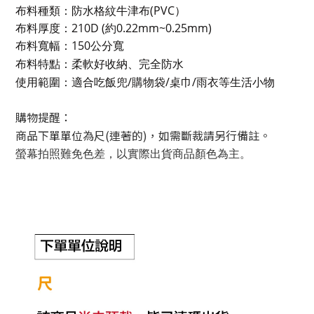
布料種類：
防水格紋
牛津
布(
PVC）
布料厚度：210D (約0.22mm~0.25mm)
布料寬幅：150公分寬
布料特點：柔軟好收納、完全防水
使用範圍：
適合吃飯兜/購物袋/桌巾/雨衣等生活小物
購物提醒：
商品下單單位為尺(連著的)，如需斷裁請另行備註。
螢幕拍照難免色差，以實際出貨商品顏色為主。