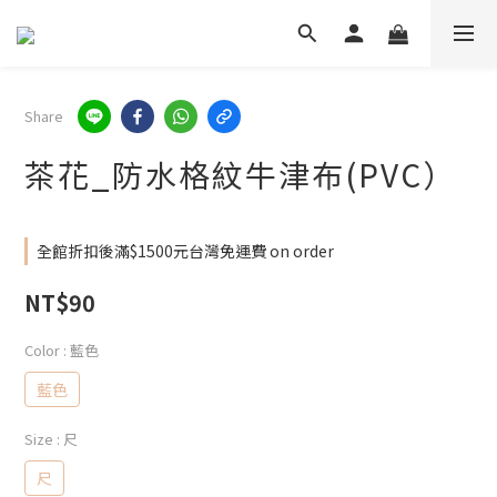
Share
茶花_防水格紋牛津布(PVC）
全館折扣後滿$1500元台灣免運費 on order
NT$90
Color
: 藍色
藍色
Size
: 尺
尺