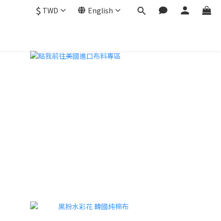
$
TWD
English