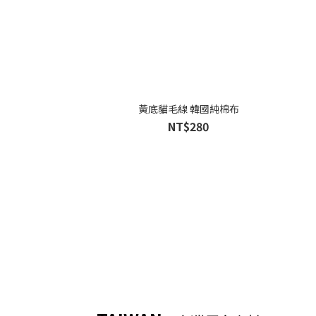
黃底貓毛線 韓國純棉布
NT$280