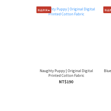
新品到貨🔥
新品到
Naughty Puppy | Original Digital
Blue Po
Printed Cotton Fabric
NT$190