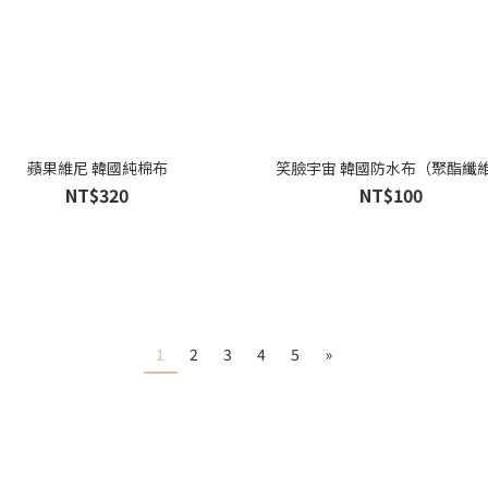
蘋果維尼 韓國純棉布
笑臉宇宙 韓國防水布（聚酯纖
NT$320
NT$100
1
2
3
4
5
»