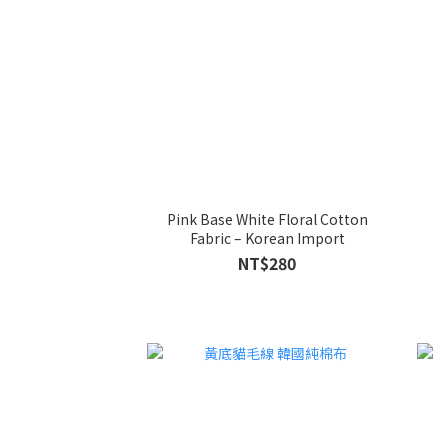
Pink Base White Floral Cotton
Fabric – Korean Import
NT$280