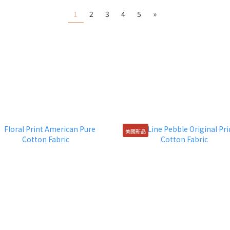
1
2
3
4
5
»
美國新品