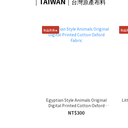
TAIWAN
｜
｜
台灣原產布料
新品到貨🔥
新品到
Egyptian Style Animals Original
Lit
Digital Printed Cotton Oxford
Fabric
NT$300