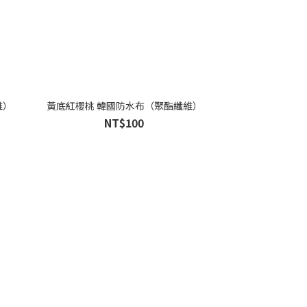
維）
黃底紅櫻桃 韓國防水布（聚酯纖維）
NT$100