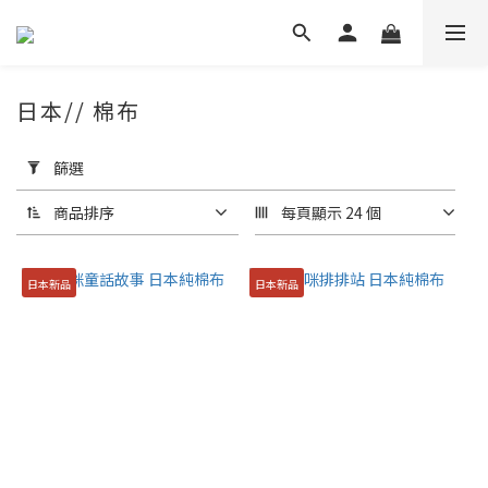
日本// 棉布
套
用
篩選
篩
選
商品排序
每頁顯示 24 個
(0/20)
日本新品
日本新品
價格
(NT$)
~
品