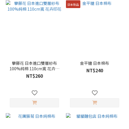
日本新品
攀藤花 日本進口雙層紗布
金平糖 日本棉布
100%純棉 110cm寬 花卉印
NT$240
花
NT$260