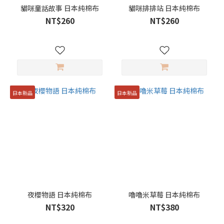
牌
貓咪童話故事 日本純棉布
貓咪排排站 日本純棉布
NT$260
NT$260
日
本
進
口
布
料
(24)
日本新品
日本新品
韓
國
進
口
布
料
(2)
小
夜櫻物語 日本純棉布
嚕嚕米草莓 日本純棉布
林
NT$320
NT$380
(1)