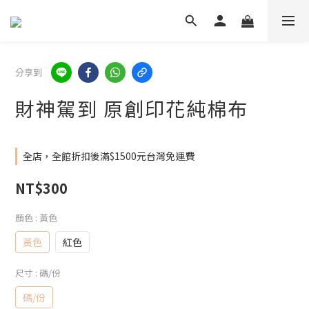
分享到
財神駕到 原創印花純棉布
全店，全館折扣後滿$1500元台灣免運費
NT$300
顏色
: 黃色
黃色
紅色
尺寸
: 碼/份
碼/份