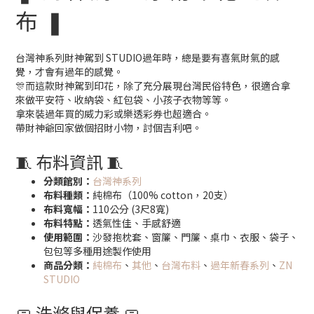
布 ❚
台灣神系列財神駕到 STUDIO過年時，總是要有喜氣財氣的感
覺，才會有過年的感覺。
🎊而這款財神駕到印花，除了充分展現台灣民俗特色，很適合拿
來做平安符、收納袋、紅包袋、小孩子衣物等等。
拿來裝過年買的威力彩或樂透彩券也超適合。
帶財神爺回家做個招財小物，討個吉利吧。
🧵 布料資訊 🧵
分類館別：
台灣神系列
布料種類：
純棉布（100% cotton，20支）
布料寬幅：
110公分 (3尺8寬)
布料特點：
透氣性佳、手感舒適
使用範圍：
沙發抱枕套、窗簾、門簾、桌巾、衣服、袋子、
包包等多種用途製作使用
商品分類：
純棉布
、
其他
、
台灣布料
、
過年新春系列
、
ZN
STUDIO
🧼 洗滌與保養 🧼