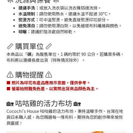
建議手洗：
或放入洗衣袋以洗衣機弱速洗滌。
水溫限制：
請勿使用熱水，建議水溫不超過 30°C。
熨燙方式：
可中溫熨燙，避免直接熨燙印花部分。
避免漂白：
請勿使用漂白劑，以免破壞布料纖維與顏色。
晾曬：
建議於陰涼處自然晾乾。
📏 購買單位 📏
本商品以「
碼
」為販售單位，1 碼約等於 90 公分。若購買多碼，
布料將以連續長度出貨（特殊情況除外）。
⚠️ 購物提醒 ⚠️
■ 照片為印花布產品應用示意圖，僅供參考。
■ 螢幕拍照難免色差，以實際出貨商品顏色為主。
🏡 咕咕雞的活力布坊 🏡
Cocochi's House 咕咕雞的活力布坊，秉持溫暖手作、台灣在地
與日系職人感，為您精選每一塊布料，期待為您的創作帶來愉悅
與靈感！