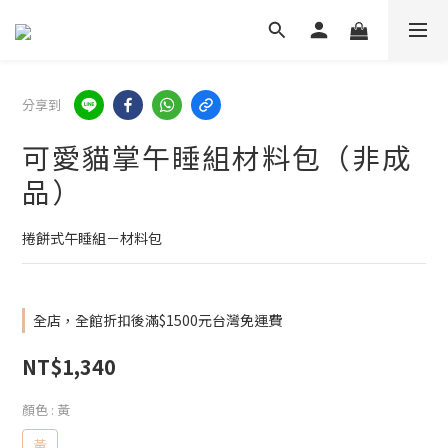
分享到
可愛貓掌午睡組材料包（非成
品）
捲餅式午睡組－材料包
全店，全館折扣後滿$1500元台灣免運費
NT$1,340
顏色
: 黃
黃