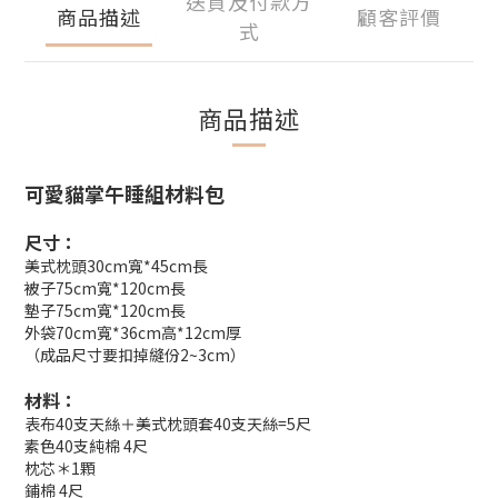
送貨及付款方
商品描述
顧客評價
式
商品描述
可愛貓掌午睡組材料包
尺寸：
美式枕頭30cm寬*45cm長
被子75cm寬*120cm長
墊子75cm寬*120cm長
外袋70cm寬*36cm高*12cm厚
（成品尺寸要扣掉縫份2~3cm）
材料
：
表布40支天絲＋美式枕頭套40支天絲=5尺
素色40支純棉 4尺
枕芯＊1顆
鋪棉 4尺