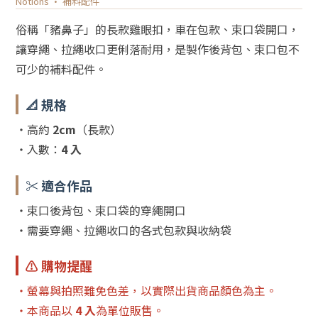
Notions · 補料配件
俗稱「豬鼻子」的長款雞眼扣，車在包款、束口袋開口，
讓穿繩、拉繩收口更俐落耐用，是製作後背包、束口包不
可少的補料配件。
📐 規格
・高約
2cm
（長款）
・入數：
4 入
✂️ 適合作品
・束口後背包、束口袋的穿繩開口
・需要穿繩、拉繩收口的各式包款與收納袋
⚠️ 購物提醒
・螢幕與拍照難免色差，以實際出貨商品顏色為主。
・本商品以
4 入
為單位販售。