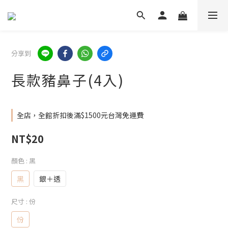
分享到
長款豬鼻子(4入)
全店，全館折扣後滿$1500元台灣免運費
NT$20
顏色
: 黑
黑
銀＋透
尺寸
: 份
份