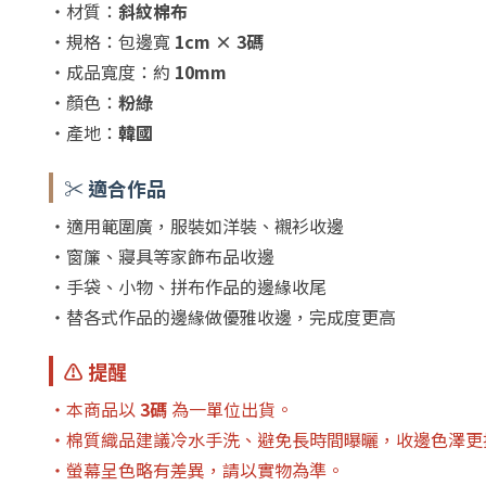
・材質：
斜紋棉布
・規格：包邊寬
1cm × 3碼
・成品寬度：約
10mm
・顏色：
粉綠
・產地：
韓國
✂️ 適合作品
・適用範圍廣，服裝如洋裝、襯衫收邊
・窗簾、寢具等家飾布品收邊
・手袋、小物、拼布作品的邊緣收尾
・替各式作品的邊緣做優雅收邊，完成度更高
⚠️ 提醒
・本商品以
3碼
為一單位出貨。
・棉質織品建議冷水手洗、避免長時間曝曬，收邊色澤更
・螢幕呈色略有差異，請以實物為準。