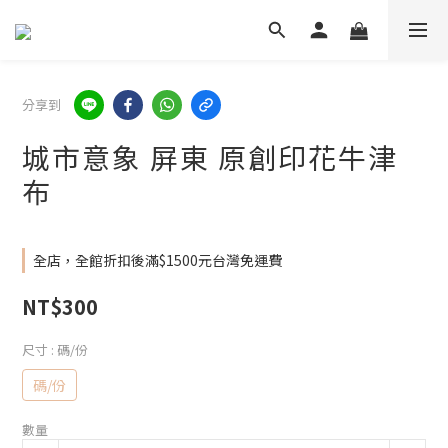
分享到
城市意象 屏東 原創印花牛津
布
全店，全館折扣後滿$1500元台灣免運費
NT$300
尺寸
: 碼/份
碼/份
數量