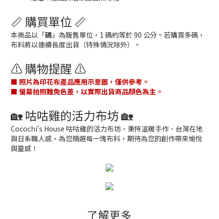
📏 購買單位 📏
本商品以「
碼
」為販售單位，1 碼約等於 90 公分。若購買多碼，
布料將以連續長度出貨（特殊情況除外）。
⚠️ 購物提醒 ⚠️
■ 照片為印花布產品應用示意圖，僅供參考。
■ 螢幕拍照難免色差，以實際出貨商品顏色為主。
🏡 咕咕雞的活力布坊 🏡
Cocochi's House 咕咕雞的活力布坊，秉持溫暖手作、台灣在地
與日系職人感，為您精選每一塊布料，期待為您的創作帶來愉悅
與靈感！
了解更多