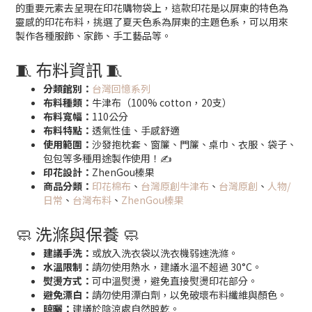
的重要元素去呈現在印花購物袋上，這款印花是以屏東的特色為
靈感的印花布料，挑選了夏天色系為屏東的主題色系，可以用來
製作各種服飾、家飾、手工藝品等。
🧵 布料資訊 🧵
分類館別：
台灣回憶系列
布料種類：
牛津布（100% cotton，20支）
布料寬幅：
110公分
布料特點：
透氣性佳、手感舒適
使用範圍：
沙發抱枕套、窗簾、門簾、桌巾、衣服、袋子、
包包等多種用途製作使用！✍️
印花設計：
ZhenGou榛果
商品分類：
印花棉布
、
台灣原創牛津布
、
台灣原創
、
人物/
日常
、
台灣布料
、
ZhenGou榛果
🧼 洗滌與保養 🧼
建議手洗：
或放入洗衣袋以洗衣機弱速洗滌。
水溫限制：
請勿使用熱水，建議水溫不超過 30°C。
熨燙方式：
可中溫熨燙，避免直接熨燙印花部分。
避免漂白：
請勿使用漂白劑，以免破壞布料纖維與顏色。
晾曬：
建議於陰涼處自然晾乾。