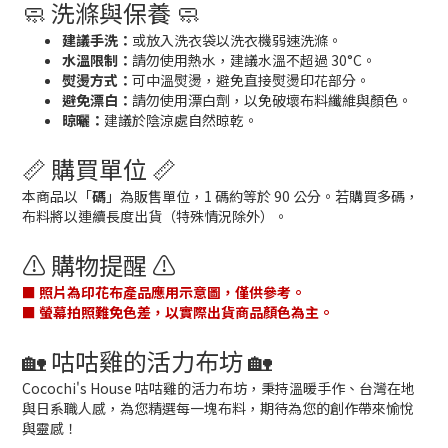
🧼 洗滌與保養 🧼
建議手洗：
或放入洗衣袋以洗衣機弱速洗滌。
水溫限制：
請勿使用熱水，建議水溫不超過 30°C。
熨燙方式：
可中溫熨燙，避免直接熨燙印花部分。
避免漂白：
請勿使用漂白劑，以免破壞布料纖維與顏色。
晾曬：
建議於陰涼處自然晾乾。
📏 購買單位 📏
本商品以「
碼
」為販售單位，1 碼約等於 90 公分。若購買多碼，
布料將以連續長度出貨（特殊情況除外）。
⚠️ 購物提醒 ⚠️
■ 照片為印花布產品應用示意圖，僅供參考。
■ 螢幕拍照難免色差，以實際出貨商品顏色為主。
🏡 咕咕雞的活力布坊 🏡
Cocochi's House 咕咕雞的活力布坊，秉持溫暖手作、台灣在地
與日系職人感，為您精選每一塊布料，期待為您的創作帶來愉悅
與靈感！