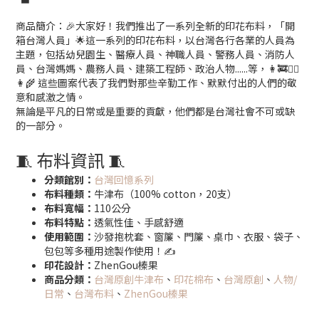
商品簡介：🎉大家好！我們推出了一系列全新的印花布料，「開
箱台灣人員」🌟這一系列的印花布料，以台灣各行各業的人員為
主題，包括幼兒園生、醫療人員、神職人員、警務人員、消防人
員、台灣媽媽、農務人員、建築工程師、政治人物......等，👩‍🚒👨‍⚕️
👩‍🌾 這些圖案代表了我們對那些辛勤工作、默默付出的人們的敬
意和感激之情。
無論是平凡的日常或是重要的貢獻，他們都是台灣社會不可或缺
的一部分。
🧵 布料資訊 🧵
分類館別：
台灣回憶系列
布料種類：
牛津布（100% cotton，20支）
布料寬幅：
110公分
布料特點：
透氣性佳、手感舒適
使用範圍：
沙發抱枕套、窗簾、門簾、桌巾、衣服、袋子、
包包等多種用途製作使用！✍️
印花設計：
ZhenGou榛果
商品分類：
台灣原創牛津布
、
印花棉布
、
台灣原創
、
人物/
日常
、
台灣布料
、
ZhenGou榛果