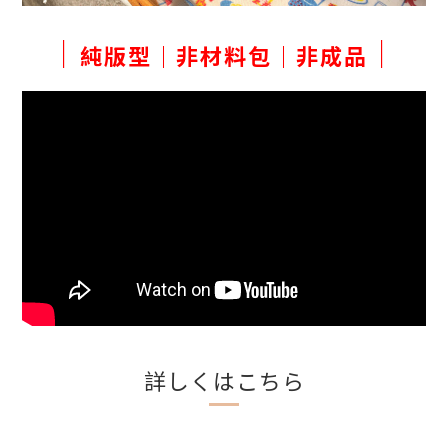
｜
｜
純版型｜非材料包｜非成品
詳しくはこちら