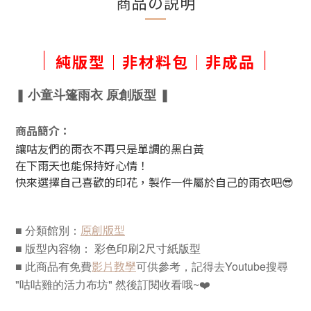
商品の説明
｜
｜
純版型｜非材料包｜非成品
小童斗篷雨衣 原創版型
❚
❚
商品簡介：
讓咕友們的雨衣不再只是單調的黑白黃
在下雨天也能保持好心情！
快來選擇自己喜歡的印花，製作一件屬於自己的雨衣吧
😎
原創版型
■ 分類館別：
■ 版型
內容物：
彩色印刷2尺寸紙版型
■ 此商品有免費
可供參考，
記得去Youtube搜尋
影片教學
"咕咕雞的活力布坊" 然後訂閱收看哦~❤️