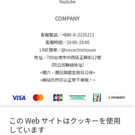
Youtube
COMPANY
客服電話／+886-6-2225211
客服時間／10:00-19:00
LINE搜尋／@cocochishouse
地址／700台南市中西區正興街12號
（同公司聯絡地址）
<週六、週日與國定假日公休>
<網站仍然可以正常下單哦！>
この Web サイトはクッキーを使用
$
TWD
日本語
しています