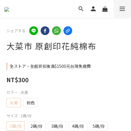
シェアする
大菜市 原創印花純棉布
全ストア，全館折扣後滿$1500元台灣免運費
NT$300
カラー
: 米黃
米黃
粉色
サイズ
: 1碼/份
1碼/份
2碼/份
3碼/份
4碼/份
5碼/份