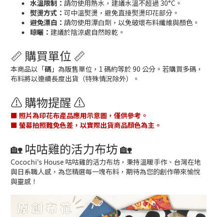
水溫限制：
請勿使用熱水，建議水溫不超過 30°C。
熨燙方式：
可中溫熨燙，避免直接熨燙印花部分。
避免漂白：
請勿使用漂白劑，以免破壞布料纖維與顏色。
晾曬：
建議於陰涼處自然晾乾。
📏 購買單位 📏
本商品以「
碼
」為販售單位，1 碼約等於 90 公分。若購買多碼，
布料將以連續長度出貨（特殊情況除外）。
⚠️ 購物提醒 ⚠️
■ 照片為印花布產品應用示意圖，僅供參考。
■ 螢幕拍照難免色差，以實際出貨商品顏色為主。
🏡 咕咕雞的活力布坊 🏡
Cocochi's House 咕咕雞的活力布坊，秉持溫暖手作、台灣在地
與日系職人感，為您精選每一塊布料，期待為您的創作帶來愉悅
與靈感！