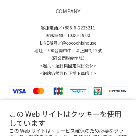
COMPANY
客服電話／+886-6-2225211
客服時間／10:00-19:00
LINE搜尋／@cocochishouse
地址／700台南市中西區正興街12號
（同公司聯絡地址）
<週六、週日與國定假日公休>
<網站仍然可以正常下單哦！>
この Web サイトはクッキーを使用
$
TWD
日本語
しています
この Web サイトは、サービス確保のため必要なクッ