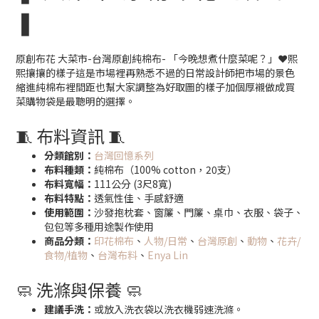
❚
原創布花 大菜市-台灣原創純棉布- 「今晚想煮什麼菜呢？」❤️熙
熙攘攘的樣子這是市場裡再熟悉不過的日常設計師把市場的景色
縮進純棉布裡間距也幫大家調整為好取圖的樣子加個厚襯做成買
菜購物袋是最聰明的選擇。
🧵 布料資訊 🧵
分類館別：
台灣回憶系列
布料種類：
純棉布（100% cotton，20支）
布料寬幅：
111公分 (3尺8寬)
布料特點：
透氣性佳、手感舒適
使用範圍：
沙發抱枕套、窗簾、門簾、桌巾、衣服、袋子、
包包等多種用途製作使用
商品分類：
印花棉布
、
人物/日常
、
台灣原創
、
動物
、
花卉/
食物/植物
、
台灣布料
、
Enya Lin
🧼 洗滌與保養 🧼
建議手洗：
或放入洗衣袋以洗衣機弱速洗滌。