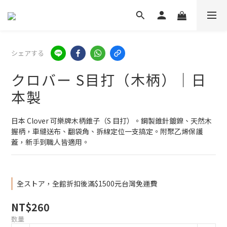
シェアする
クロバー S目打（木柄）｜日
本製
日本 Clover 可樂牌木柄錐子（S 目打）。鋼製錐針鍍鎳、天然木
握柄，車縫送布、翻袋角、拆線定位一支搞定。附聚乙烯保護
蓋，新手到職人皆適用。
全ストア，全館折扣後滿$1500元台灣免運費
NT$260
数量