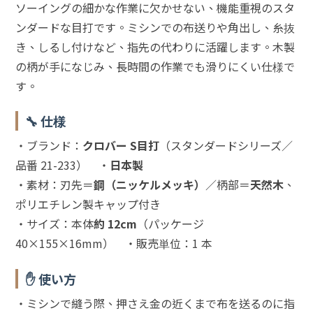
ソーイングの細かな作業に欠かせない、機能重視のスタ
ンダードな目打です。ミシンでの布送りや角出し、糸抜
き、しるし付けなど、指先の代わりに活躍します。木製
の柄が手になじみ、長時間の作業でも滑りにくい仕様で
す。
🔧 仕様
・ブランド：
クロバー S目打
（スタンダードシリーズ／
品番 21-233） ・
日本製
・素材：刃先＝
鋼（ニッケルメッキ）
／柄部＝
天然木
、
ポリエチレン製キャップ付き
・サイズ：本体
約 12cm
（パッケージ
40×155×16mm） ・販売単位：1 本
✋ 使い方
・ミシンで縫う際、押さえ金の近くまで布を送るのに指