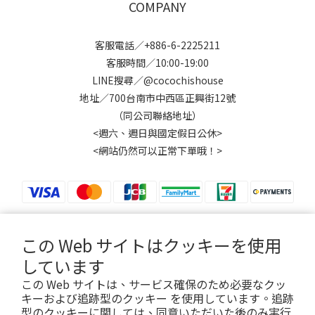
COMPANY
客服電話／+886-6-2225211
客服時間／10:00-19:00
LINE搜尋／@cocochishouse
地址／700台南市中西區正興街12號
（同公司聯絡地址）
<週六、週日與國定假日公休>
<網站仍然可以正常下單哦！>
この Web サイトはクッキーを使用
$
TWD
日本語
しています
この Web サイトは、サービス確保のため必要なクッ
キーおよび追跡型のクッキー を使用しています。追跡
型のクッキーに関しては、同意いただいた後のみ実行