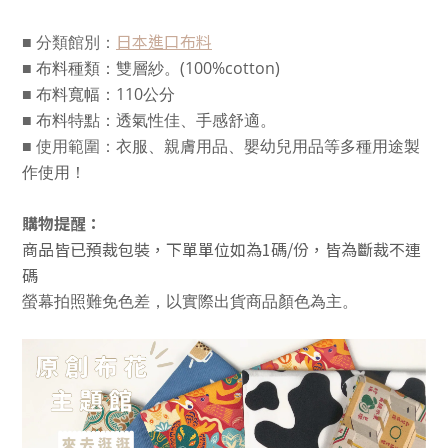
日本進口布料
■ 分類館別：
■
布料種類：雙層紗。(100%cotton)
■
布料寬幅：110公分
■
布料特點：透氣性佳、手感舒適。
■
使用範圍：
衣服、親膚用品、嬰幼兒用品等多種用途製
作使用！
購物提醒：
商品皆已預裁包裝，下單單位如為1碼/份，皆為斷裁不連
碼
螢幕拍照難免色差，以實際出貨商品顏色為主。