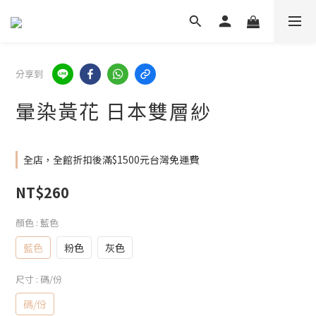
分享到
暈染黃花 日本雙層紗
全店，全館折扣後滿$1500元台灣免運費
NT$260
顏色
: 藍色
藍色
粉色
灰色
尺寸
: 碼/份
碼/份