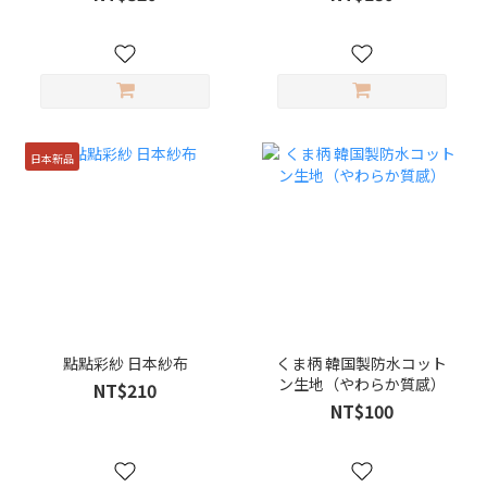
日本新品
點點彩紗 日本紗布
くま柄 韓国製防水コット
ン生地（やわらか質感）
NT$210
NT$100