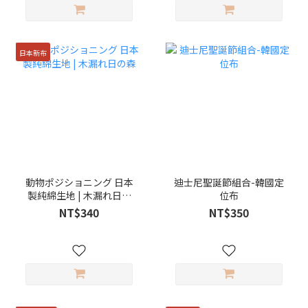
日本新布
動物ポジショニング 日本
迪士尼聖誕節組合-韓國定
製純綿生地 | 木漏れ日の
位布
森
NT$340
NT$350