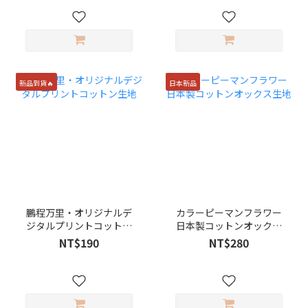
新品到貨🔥
日本新品
鵬程万里・オリジナルデ
カラーピーマンフラワー
ジタルプリントコットン
日本製コットンオックス
生地
生地
NT$190
NT$280