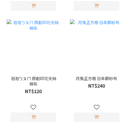
泡泡ㄅㄆㄇ 原創印花天絲
月兔正方格 日本節紗布
棉布
NT$240
NT$120