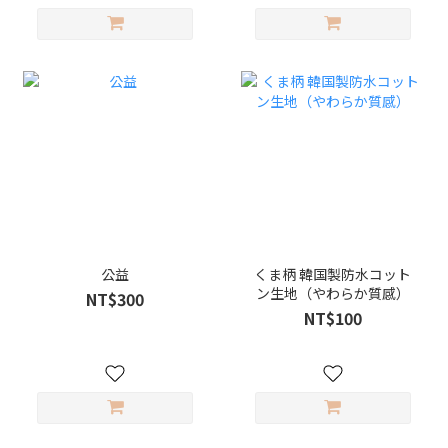
公益
くま柄 韓国製防水コット
ン生地（やわらか質感）
NT$300
NT$100