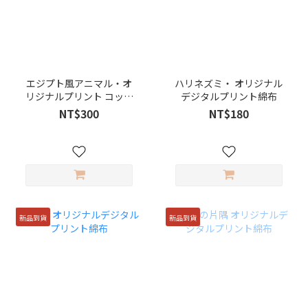
エジプト風アニマル・オ
ハリネズミ・ オリジナル
リジナルプリント コット
デジタルプリント綿布
ンオックス生地
NT$300
NT$180
新品到貨
新品到貨