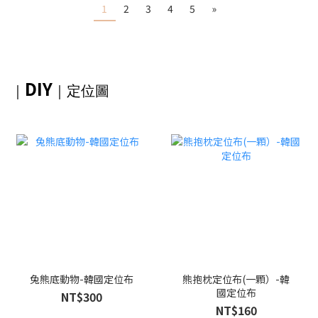
1
2
3
4
5
»
DIY
｜
｜
定位圖
兔熊底動物-韓國定位布
熊抱枕定位布(一顆）-韓
國定位布
NT$300
NT$160