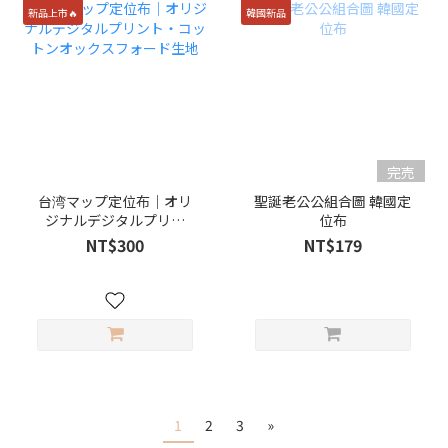
新品上市🔥
韓國新品
完売
台湾マップ定位布｜オリ
聖誕老公公組合圖 韓國定
ジナルデジタルプリン
位布
ト・コットンオックスフ
NT$300
NT$179
ォード生地
1
2
3
»