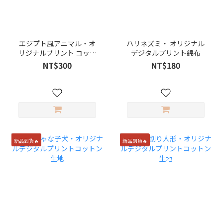
エジプト風アニマル・オ
ハリネズミ・ オリジナル
リジナルプリント コット
デジタルプリント綿布
ンオックス生地
NT$300
NT$180
新品到貨🔥
新品到貨🔥