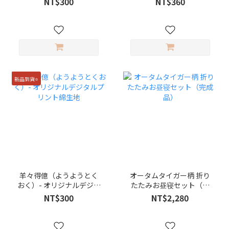
NT$300
NT$360
クス生地
新品到貨⭐️
羊々得億（ようようとく
オータムタイガー柄 折り
おく）- オリジナルデジタ
たたみお昼寝セット（完
ルプリント綿生地
成品）
NT$300
NT$2,280