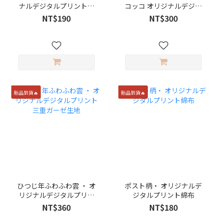
ナルデジタルプリントコ
コッコ オリジナルデジタ
ットン生地
ルプリント コットンオッ
NT$190
NT$300
クス生地
新品到貨🔥
新品到貨🔥
ひつじ年ふわふわ雲 ・ オ
ポスト柄・ オリジナルデ
リジナルデジタルプリン
ジタルプリント綿布
ト 三重ガーゼ生地
NT$360
NT$180