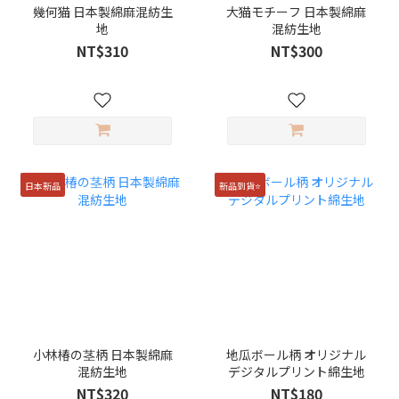
幾何猫 日本製綿麻混紡生
大猫モチーフ 日本製綿麻
地
混紡生地
NT$310
NT$300
日本新品
新品到貨⭐️
小林椿の茎柄 日本製綿麻
地瓜ボール柄 オリジナル
混紡生地
デジタルプリント綿生地
NT$320
NT$180