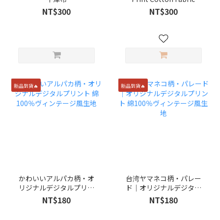
NT$300
NT$300
新品到貨🔥
新品到貨🔥
かわいいアルパカ柄・オ
台湾ヤマネコ柄・パレー
リジナルデジタルプリン
ド｜オリジナルデジタル
ト 綿100％ヴィンテージ
プリント 綿100％ヴィン
NT$180
NT$180
風生地
テージ風生地