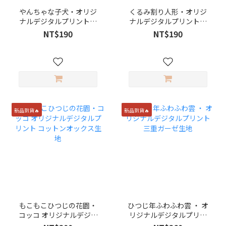
やんちゃな子犬・オリジ
くるみ割り人形・オリジ
ナルデジタルプリントコ
ナルデジタルプリントコ
ットン生地
ットン生地
NT$190
NT$190
新品到貨🔥
新品到貨🔥
もこもこひつじの花園・
ひつじ年ふわふわ雲 ・ オ
コッコ オリジナルデジタ
リジナルデジタルプリン
ルプリント コットンオッ
ト 三重ガーゼ生地