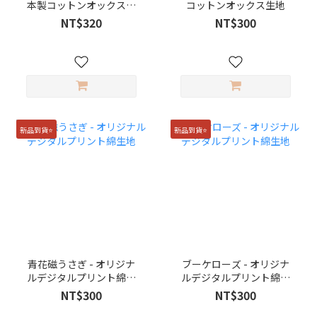
本製コットンオックス生
コットンオックス生地
地
NT$320
NT$300
新品到貨⭐️
新品到貨⭐️
青花磁うさぎ - オリジナ
ブーケローズ - オリジナ
ルデジタルプリント綿生
ルデジタルプリント綿生
地
地
NT$300
NT$300