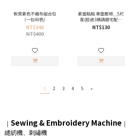
軟質素色不織布組合包
素面點點 單面壓棉＿5尺
（一包40色）
寬(超過3碼請選宅配寄
送）
NT$340
NT$130
NT$400
1
2
3
4
5
»
Sewing & Embroidery Machine
｜
｜
縫紉機、刺繡機