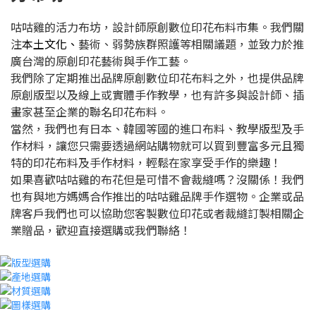
咕咕雞的活力布坊，設計師原創數位印花布料市集。我們關
注
本土文化、
藝術、弱勢族群照護等相關議題，並致力於推
廣台灣的原創印花藝術與手作工藝。
我們除了定期推出品牌原創數位印花布料之外，也提供品牌
原創版型以及線上或實體手作教學，也有許多與設計師、插
畫家甚至企業的聯名印花布料。
當然，我們也有日本、韓國等國的進口布料、教學版型及手
作材料，讓您只需要透過網站購物就可以買到豐富多元且獨
特的印花布料及手作材料，輕鬆在家享受手作的樂趣！
如果喜歡咕咕雞的布花但是可惜不會裁縫嗎？沒關係！我們
也有與地方媽媽合作推出的咕咕雞品牌手作選物。企業或品
牌客戶我們也可以協助您客製數位印花或者裁縫訂製相關企
業贈品，歡迎直接選購或我們聯絡！