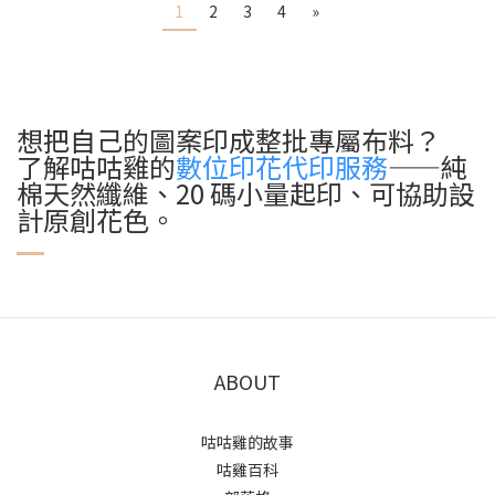
1
2
3
4
»
想把自己的圖案印成整批專屬布料？
了解咕咕雞的
數位印花代印服務
——純
棉天然纖維、20 碼小量起印、可協助設
計原創花色。
ABOUT
咕咕雞的故事
咕雞百科