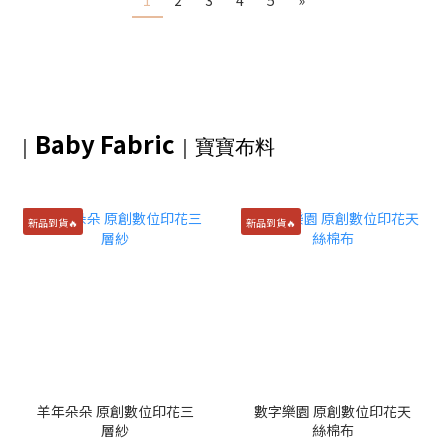
1
2
3
4
5
»
Baby Fabric
｜
｜
寶寶布料
新品到貨🔥
新品到貨🔥
羊年朵朵 原創數位印花三
數字樂園 原創數位印花天
層紗
絲棉布