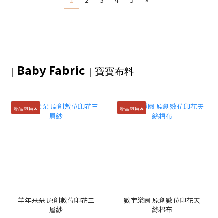
1
2
3
4
5
»
Baby Fabric
｜
｜
寶寶布料
新品到貨🔥
新品到貨🔥
羊年朵朵 原創數位印花三
數字樂園 原創數位印花天
層紗
絲棉布