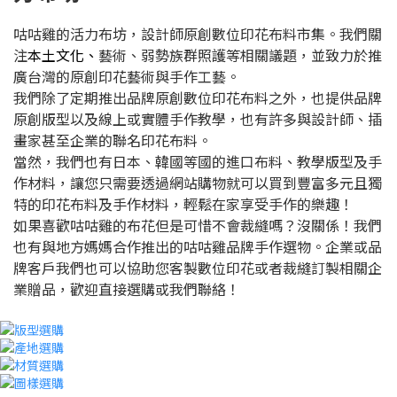
咕咕雞的活力布坊，設計師原創數位印花布料市集。我們關
注
本土文化、
藝術、弱勢族群照護等相關議題，並致力於推
廣台灣的原創印花藝術與手作工藝。
我們除了定期推出品牌原創數位印花布料之外，也提供品牌
原創版型以及線上或實體手作教學，也有許多與設計師、插
畫家甚至企業的聯名印花布料。
當然，我們也有日本、韓國等國的進口布料、教學版型及手
作材料，讓您只需要透過網站購物就可以買到豐富多元且獨
特的印花布料及手作材料，輕鬆在家享受手作的樂趣！
如果喜歡咕咕雞的布花但是可惜不會裁縫嗎？沒關係！我們
也有與地方媽媽合作推出的咕咕雞品牌手作選物。企業或品
牌客戶我們也可以協助您客製數位印花或者裁縫訂製相關企
業贈品，歡迎直接選購或我們聯絡！