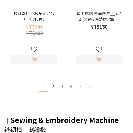
軟質素色不織布組合包
素面點點 單面壓棉＿5尺
（一包40色）
寬(超過3碼請選宅配寄
送）
NT$340
NT$130
NT$400
1
2
3
4
5
»
Sewing & Embroidery Machine
｜
｜
縫紉機、刺繡機