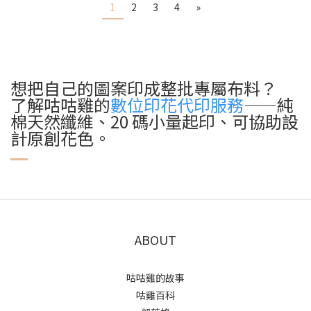
1
2
3
4
»
想把自己的圖案印成整批專屬布料？
了解咕咕雞的
數位印花代印服務
——純
棉天然纖維、20 碼小量起印、可協助設
計原創花色。
ABOUT
咕咕雞的故事
咕雞百科