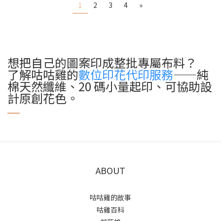
1
2
3
4
»
想把自己的圖案印成整批專屬布料？
了解咕咕雞的
數位印花代印服務
——純
棉天然纖維、20 碼小量起印、可協助設
計原創花色。
ABOUT
咕咕雞的故事
咕雞百科