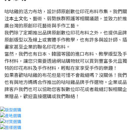
咕咕雞的活力布坊，設計師原創數位印花布料市集。我們關
注
本土文化、
藝術、弱勢族群照護等相關議題，並致力於推
廣台灣的原創印花藝術與手作工藝。
我們除了定期推出品牌原創數位印花布料之外，也提供品牌
原創版型以及線上或實體手作教學，也有許多與設計師、插
畫家甚至企業的聯名印花布料。
當然，我們也有日本、韓國等國的進口布料、教學版型及手
作材料，讓您只需要透過網站購物就可以買到豐富多元且獨
特的印花布料及手作材料，輕鬆在家享受手作的樂趣！
如果喜歡咕咕雞的布花但是可惜不會裁縫嗎？沒關係！我們
也有與地方媽媽合作推出的咕咕雞品牌手作選物。企業或品
牌客戶我們也可以協助您客製數位印花或者裁縫訂製相關企
業贈品，歡迎直接選購或我們聯絡！