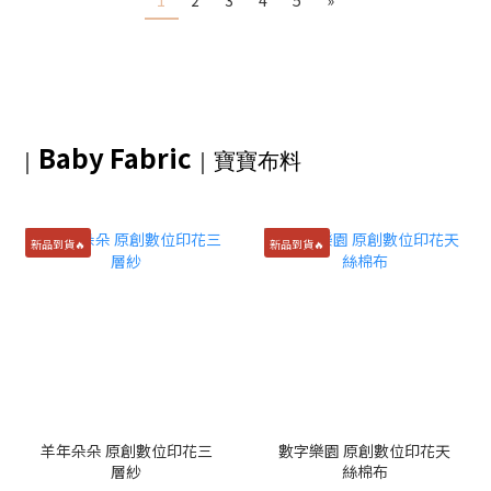
1
2
3
4
5
»
Baby Fabric
｜
｜
寶寶布料
新品到貨🔥
新品到貨🔥
羊年朵朵 原創數位印花三
數字樂園 原創數位印花天
層紗
絲棉布