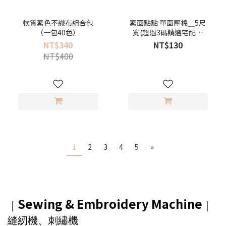
軟質素色不織布組合包
素面點點 單面壓棉＿5尺
（一包40色）
寬(超過3碼請選宅配寄
送）
NT$340
NT$130
NT$400
1
2
3
4
5
»
Sewing & Embroidery Machine
｜
｜
縫紉機、刺繡機