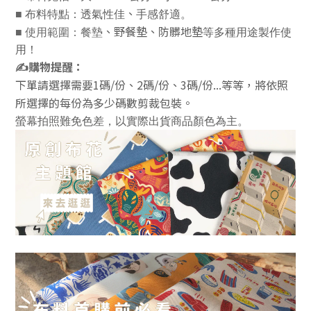
、
■
布料特點：透氣性佳
手感舒適。
、野餐墊
、防髒地墊
■
使用範圍：餐墊
等多種用途製作使
用！
✍️
購物提醒：
下單請選擇需要1碼/份、2碼/份、3碼/份...等等，將依照
所選擇的每份為多少碼數剪裁包裝。
螢幕拍照難免色差，以實際出貨商品顏色為主。