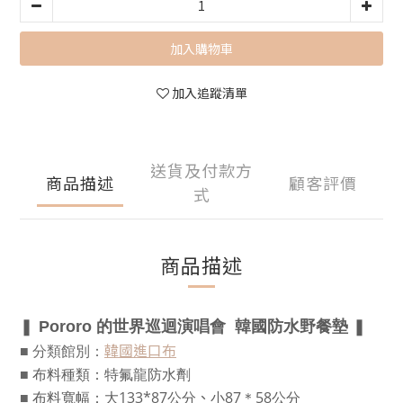
加入購物車
加入追蹤清單
送貨及付款方
商品描述
顧客評價
式
商品描述
❚
Pororo 的世界巡迴演唱會 韓國防水野餐墊
❚
韓國進口布
■ 分類館別：
■
布料種類：
特氟龍防水劑
、
■
布料寬幅：大133*87公分
小87＊58公分