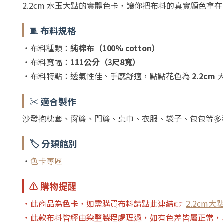
2.2cm 水玉大點的實體色卡，讓你把布料的真實顏色
🧵 布料規格
・布料種類：
純棉布（100% cotton）
・布料寬幅：
111公分（3尺8寬）
・布料特點：透氣性佳、手感舒適，點點花色為
2.2cm
✂️ 適合製作
沙發抱枕套、窗簾、門簾、桌巾、衣服、袋子、包包等多
🏷️ 分類館別
・
色卡專區
⚠️ 購物提醒
・此商品為
色卡
，如需購買布料請點此連結👉
2.2cm
・此款布料皆經由染整製程處理過，如有色差皆屬正常，