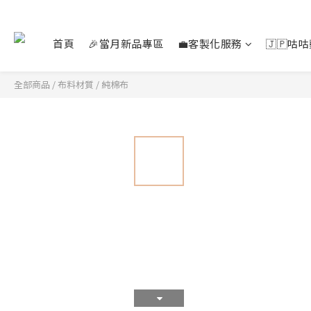
首頁
🎉當月新品專區
💼客製化服務
🇯🇵咕
全部商品
/
布料材質
/
純棉布