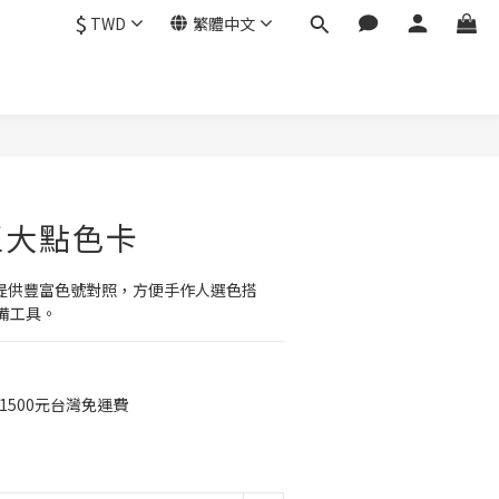
$
TWD
繁體中文
水玉大點色卡
，提供豐富色號對照，方便手作人選色搭
備工具。
1500元台灣免運費