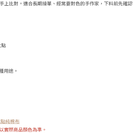
拿在手上比對。適合長期接單、經常要對色的手作家，下料前先確
大點
種用途。
大點點純棉布
以實際商品顏色為準。