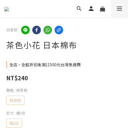
分享到
茶色小花 日本棉布
全店，全館折扣後滿$1500元台灣免運費
NT$240
顏色
: 抹茶色
抹茶色
尺寸
: 碼/份
碼/份