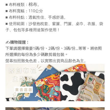
■
布料種類：
棉布
。
■
布料寬幅：110公分
■
布料特點：透氣性佳、手感舒適。
■
使用範圍：
沙發抱枕套、窗簾、門簾、桌巾、衣服、袋
子、包包等多種用途製作使用！
✍️
購物提醒：
下單請選擇需要1碼/份、2碼/份、3碼/份...等等，將依照
所選擇的每份為多少碼數剪裁包裝。
螢幕拍照難免色差，以實際出貨商品顏色為主。