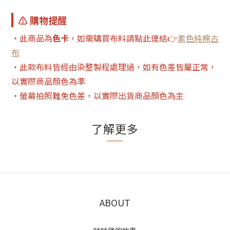
⚠️ 購物提醒
・此商品為
色卡
，如需購買布料請點此連結👉
素色純棉古
布
・此款布料皆經由染整製程處理過，如有色差皆屬正常，
以實際商品顏色為準
・螢幕拍照難免色差，以實際出貨商品顏色為主
了解更多
ABOUT