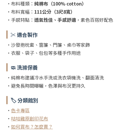
・布料種類：
純棉布（100% cotton）
・布料寬幅：
111公分（3尺8寬）
・手感特點：
透氣性佳、手感舒適
，素色百搭好配色
✂️ 適合製作
・沙發抱枕套、窗簾、門簾、桌巾等家飾
・衣服、袋子、包包等多種手作用途
🧼 洗滌保養
・純棉布建議冷水手洗或洗衣袋機洗、翻面清洗
・避免長時間曝曬，色澤與布況更持久
🏷️ 分類館別
・
色卡專區
・
咕咕雞原創印花布
・
如何買布？怎麼賣？