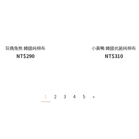
玩偶兔熊 韓國純棉布
小黃鴨 韓國抗菌純棉布
NT$290
NT$310
1
2
3
4
5
»