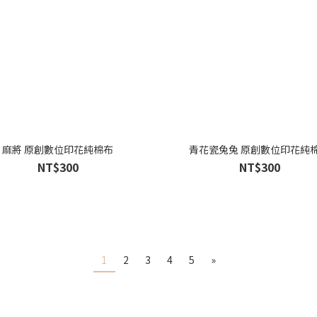
麻將 原創數位印花純棉布
青花瓷兔兔 原創數位印花純
NT$300
NT$300
1
2
3
4
5
»