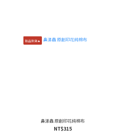
新品到貨🔥
鼻涕蟲 原創印花純棉布
NT$315