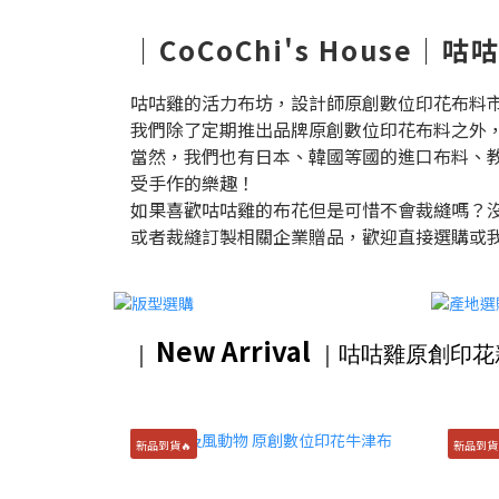
｜CoCoChi's House
咕咕雞的活力布坊，設計師原創數位印花布料
我們除了定期推出品牌原創數位印花布料之外
當然，我們也有日本、韓國等國的進口布料、
受手作的樂趣！
如果喜歡咕咕雞的布花但是可惜不會裁縫嗎？
或者裁縫訂製相關企業贈品，歡迎直接選購或
New Arrival
｜
｜咕咕雞原創印花
新品到貨🔥
新品到貨