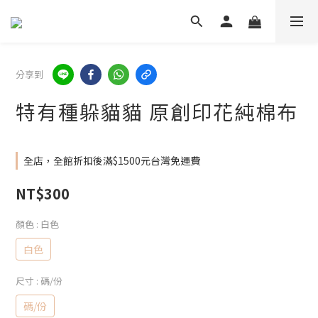
分享到
特有種躲貓貓 原創印花純棉布
全店，全館折扣後滿$1500元台灣免運費
NT$300
顏色
: 白色
白色
尺寸
: 碼/份
碼/份