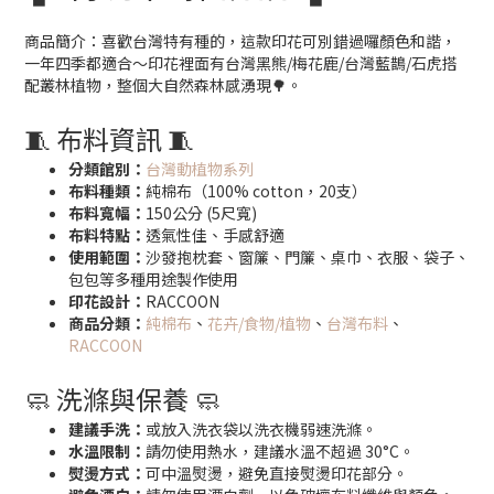
商品簡介：喜歡台灣特有種的，這款印花可別錯過囉顏色和諧，
一年四季都適合～印花裡面有台灣黑熊/梅花鹿/台灣藍鵲/石虎搭
配叢林植物，整個大自然森林感湧現🌳。
🧵 布料資訊 🧵
分類館別：
台灣動植物系列
布料種類：
純棉布（100% cotton，20支）
布料寬幅：
150公分 (5尺寬)
布料特點：
透氣性佳、手感舒適
使用範圍：
沙發抱枕套、窗簾、門簾、桌巾、衣服、袋子、
包包等多種用途製作使用
印花設計：
RACCOON
商品分類：
純棉布
、
花卉/食物/植物
、
台灣布料
、
RACCOON
🧼 洗滌與保養 🧼
建議手洗：
或放入洗衣袋以洗衣機弱速洗滌。
水溫限制：
請勿使用熱水，建議水溫不超過 30°C。
熨燙方式：
可中溫熨燙，避免直接熨燙印花部分。