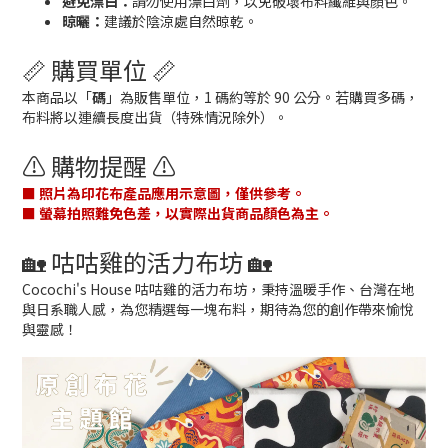
避免漂白：
請勿使用漂白劑，以免破壞布料纖維與顏色。
晾曬：
建議於陰涼處自然晾乾。
📏 購買單位 📏
本商品以「
碼
」為販售單位，1 碼約等於 90 公分。若購買多碼，
布料將以連續長度出貨（特殊情況除外）。
⚠️ 購物提醒 ⚠️
■ 照片為印花布產品應用示意圖，僅供參考。
■ 螢幕拍照難免色差，以實際出貨商品顏色為主。
🏡 咕咕雞的活力布坊 🏡
Cocochi's House 咕咕雞的活力布坊，秉持溫暖手作、台灣在地
與日系職人感，為您精選每一塊布料，期待為您的創作帶來愉悅
與靈感！