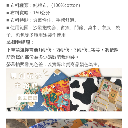
■
布料種類：純棉布。(100%cotton)
■
布料寬幅：150公分
■
布料特點：透氣性佳、手感舒適。
■
使用範圍：
沙發抱枕套、窗簾、門簾、桌巾、衣服、袋
子、包包等多種用途製作使用！
✍️
購物提醒：
下單請選擇需要1碼/份、2碼/份、3碼/份...等等，將依照
所選擇的每份為多少碼數剪裁包裝。
螢幕拍照難免色差，以實際出貨商品顏色為主。