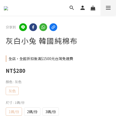
分享到
灰白小兔 韓國純棉布
全店，全館折扣後滿$1500元台灣免運費
NT$280
顏色
: 灰色
灰色
尺寸
: 1碼/份
1碼/份
2碼/份
3碼/份