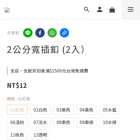
分享到
2公分寬插釦 (2入）
全店，全館折扣後滿$1500元台灣免運費
NT$12
顏色
: 01紅色
01紅色
02白色
03黑色
04黃色
05水藍
06淺粉
07淡水
08紫色
09果綠
10水綠
11桃色
12透明