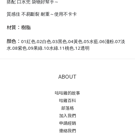
搭配 口水兜 袋物好幫手～
質感佳 不易斷裂 耐重～使用不卡卡
材質：樹脂
顏色：
01紅色.02白色.03黑色.04黃色.05水藍.0
6淺粉.
07淡
水.08紫色.09果綠.10水綠.11桃色.1
2透明
ABOUT
咕咕雞的故事
咕雞百科
部落格
加入我們
申請經銷
連絡我們