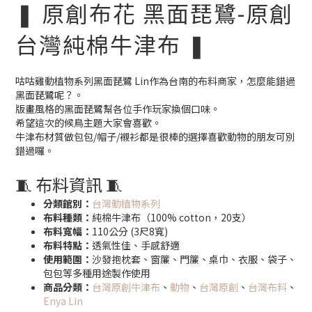
❚ 原創布花 黑面琵鷺-原創
台灣純棉牛津布 ❚
咕咕雞動植物系列黑面琵鷺 Lin作為台南的布料商家，怎麼能錯過
黑面琵鷺呢？。
版畫風格的黑面琵鷺幫各位手作玩家換個口味。
希望這次的候鳥主題大家會喜歡。
牛津布材質做包包/帽子/襯衫都是很棒的選擇喜歡動物的朋友可別
錯過囉。
🧵 布料資訊 🧵
分類館別：
台灣動植物系列
布料種類：
純棉牛津布（100% cotton，20支）
布料寬幅：
110公分 (3尺8寬)
布料特點：
透氣性佳、手感舒適
使用範圍：
沙發抱枕套、窗簾、門簾、桌巾、衣服、袋子、
包包等多種用途製作使用
商品分類：
台灣原創牛津布
、
動物
、
台灣原創
、
台灣布料
、
Enya Lin