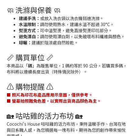
🧼 洗滌與保養 🧼
建議手洗：
或放入洗衣袋以洗衣機弱速洗滌。
水溫限制：
請勿使用熱水，建議水溫不超過 30°C。
熨燙方式：
可中溫熨燙，避免直接熨燙印花部分。
避免漂白：
請勿使用漂白劑，以免破壞布料纖維與顏色。
晾曬：
建議於陰涼處自然晾乾。
📏 購買單位 📏
本商品以「
碼
」為販售單位，1 碼約等於 90 公分。若購買多碼，
布料將以連續長度出貨（特殊情況除外）。
⚠️ 購物提醒 ⚠️
■ 照片為印花布產品應用示意圖，僅供參考。
■ 螢幕拍照難免色差，以實際出貨商品顏色為主。
🏡 咕咕雞的活力布坊 🏡
Cocochi's House 咕咕雞的活力布坊，秉持溫暖手作、台灣在地
與日系職人感，為您精選每一塊布料，期待為您的創作帶來愉悅