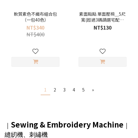
軟質素色不織布組合包
素面點點 單面壓棉＿5尺
（一包40色）
寬(超過3碼請選宅配寄
送）
NT$340
NT$130
NT$400
1
2
3
4
5
»
Sewing & Embroidery Machine
｜
｜
縫紉機、刺繡機