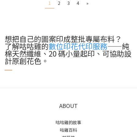
1
2
3
4
»
想把自己的圖案印成整批專屬布料？
了解咕咕雞的
數位印花代印服務
——純
棉天然纖維、20 碼小量起印、可協助設
計原創花色。
ABOUT
咕咕雞的故事
咕雞百科