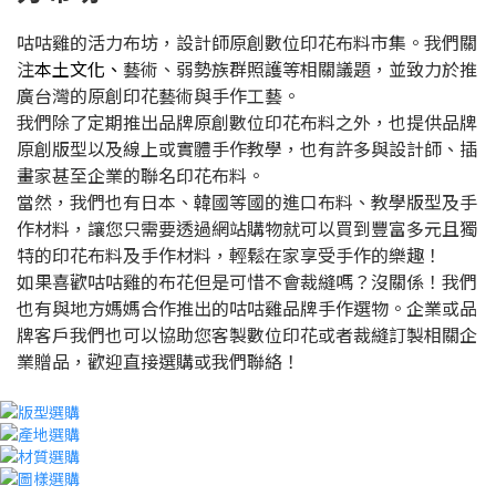
咕咕雞的活力布坊，設計師原創數位印花布料市集。我們關
注
本土文化、
藝術、弱勢族群照護等相關議題，並致力於推
廣台灣的原創印花藝術與手作工藝。
我們除了定期推出品牌原創數位印花布料之外，也提供品牌
原創版型以及線上或實體手作教學，也有許多與設計師、插
畫家甚至企業的聯名印花布料。
當然，我們也有日本、韓國等國的進口布料、教學版型及手
作材料，讓您只需要透過網站購物就可以買到豐富多元且獨
特的印花布料及手作材料，輕鬆在家享受手作的樂趣！
如果喜歡咕咕雞的布花但是可惜不會裁縫嗎？沒關係！我們
也有與地方媽媽合作推出的咕咕雞品牌手作選物。企業或品
牌客戶我們也可以協助您客製數位印花或者裁縫訂製相關企
業贈品，歡迎直接選購或我們聯絡！