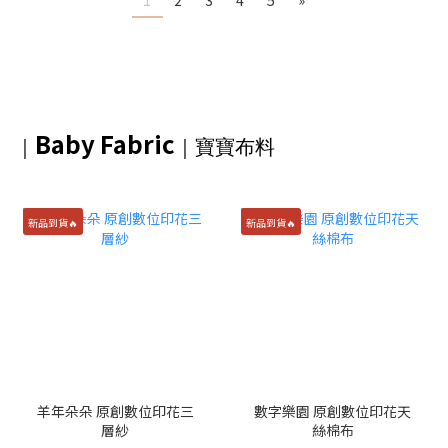
1
2
3
4
5
»
Baby Fabric
｜
｜
寶寶布料
新品到貨🔥
新品到貨🔥
羊年朵朵 原創數位印花三
數字樂園 原創數位印花天
層紗
絲棉布