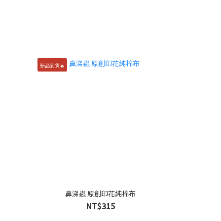
新品到貨🔥
鼻涕蟲 原創印花純棉布
NT$315