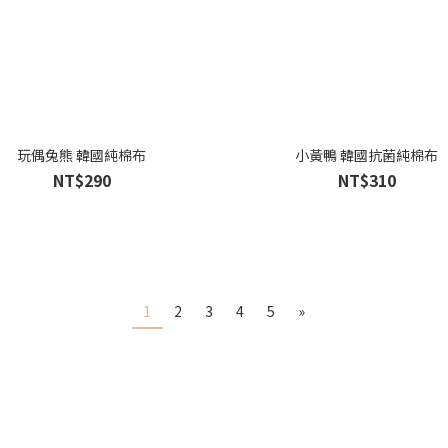
玩偶兔熊 韓國純棉布
小黃鴨 韓國抗菌純棉布
NT$290
NT$310
1
2
3
4
5
»