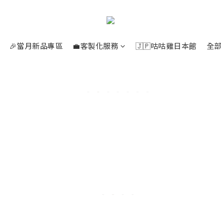
🎉當月新品專區
💼客製化服務
🇯🇵咕咕雞日本館
全