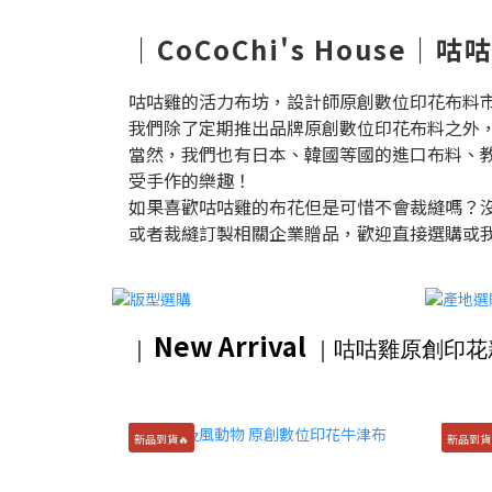
｜CoCoChi's House
咕咕雞的活力布坊，設計師原創數位印花布料
我們除了定期推出品牌原創數位印花布料之外
當然，我們也有日本、韓國等國的進口布料、
受手作的樂趣！
如果喜歡咕咕雞的布花但是可惜不會裁縫嗎？
或者裁縫訂製相關企業贈品，歡迎直接選購或
New Arrival
｜
｜咕咕雞原創印花
新品到貨🔥
新品到貨