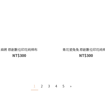
麻將 原創數位印花純棉布
青花瓷兔兔 原創數位印花純
NT$300
NT$300
1
2
3
4
5
»