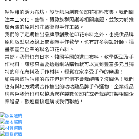
咕咕雞的活力布坊，設計師原創數位印花布料市集。我們關
注
本土文化、
藝術、弱勢族群照護等相關議題，並致力於推
廣台灣的原創印花藝術與手作工藝。
我們除了定期推出品牌原創數位印花布料之外，也提供品牌
原創版型以及線上或實體手作教學，也有許多與設計師、插
畫家甚至企業的聯名印花布料。
當然，我們也有日本、韓國等國的進口布料、教學版型及手
作材料，讓您只需要透過網站購物就可以買到豐富多元且獨
特的印花布料及手作材料，輕鬆在家享受手作的樂趣！
如果喜歡咕咕雞的布花但是可惜不會裁縫嗎？沒關係！我們
也有與地方媽媽合作推出的咕咕雞品牌手作選物。企業或品
牌客戶我們也可以協助您客製數位印花或者裁縫訂製相關企
業贈品，歡迎直接選購或我們聯絡！