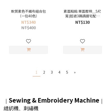
軟質素色不織布組合包
素面點點 單面壓棉＿5尺
（一包40色）
寬(超過3碼請選宅配寄
送）
NT$340
NT$130
NT$400
1
2
3
4
5
»
Sewing & Embroidery Machine
｜
｜
縫紉機、刺繡機