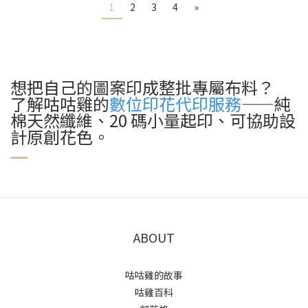
1
2
3
4
»
想把自己的圖案印成整批專屬布料？
了解咕咕雞的
數位印花代印服務
——純
棉天然纖維、20 碼小量起印、可協助設
計原創花色。
ABOUT
咕咕雞的故事
咕雞百科