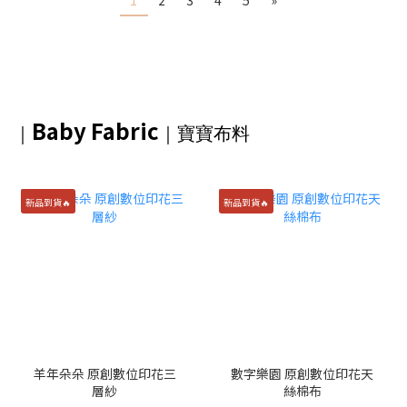
1
2
3
4
5
»
Baby Fabric
｜
｜
寶寶布料
新品到貨🔥
新品到貨🔥
羊年朵朵 原創數位印花三
數字樂園 原創數位印花天
層紗
絲棉布